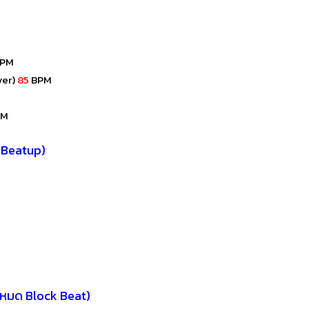
PM
ver)
85
BPM
PM
 Beatup)
โหมด Block Beat)