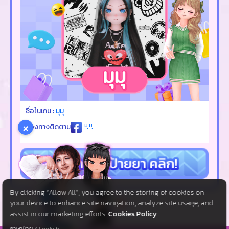
ชื่อในเกม :
มุมุ
ชื่อใ
×
ช่องทางติดตาม
มุ มุ
ช่อง
By clicking “Allow All”, you agree to the storing of cookies on
your device to enhance site navigation, analyze site usage, and
assist in our marketing efforts.
Cookies Policy