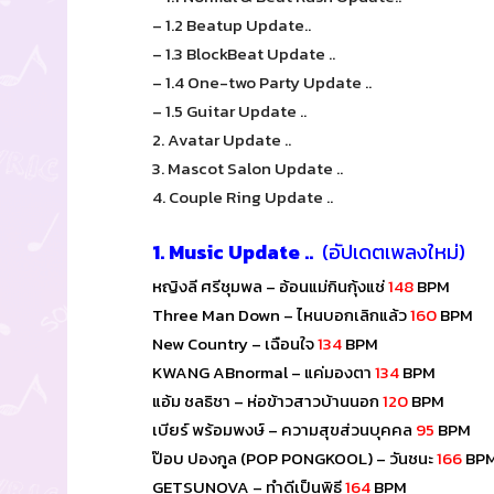
– 1.2 Beatup Update..
– 1.3 BlockBeat Update ..
– 1.4 One-two Party Update ..
– 1.5 Guitar Update ..
2. Avatar Update ..
3. Mascot Salon Update ..
4. Couple Ring Update ..
1. Music Update ..
(อัปเดตเพลงใหม่)
หญิงลี ศรีชุมพล – อ้อนแม่กินกุ้งแช่
148
BPM
Three Man Down – ไหนบอกเลิกแล้ว
160
BPM
New Country – เฉือนใจ
134
BPM
KWANG ABnormal – แค่มองตา
134
BPM
แอ้ม ชลธิชา – ห่อข้าวสาวบ้านนอก
120
BPM
เบียร์ พร้อมพงษ์ – ความสุขส่วนบุคคล
95
BPM
ป๊อบ ปองกูล (POP PONGKOOL) – วันชนะ
166
BP
GETSUNOVA – ทำดีเป็นพิธี
164
BPM