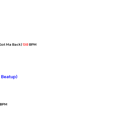
e Got Ma Back)
138
BPM
ด Beatup)
BPM