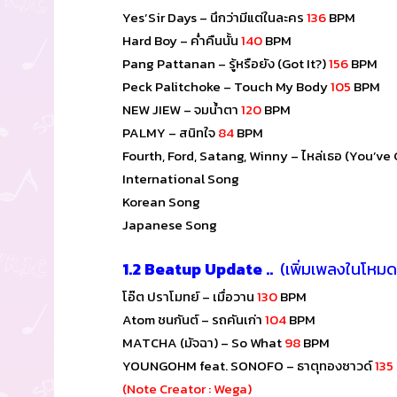
Yes’Sir Days – นึกว่ามีแต่ในละคร
136
BPM
Hard Boy – ค่ำคืนนั้น
140
BPM
Pang Pattanan – รู้หรือยัง (Got It?)
156
BPM
Peck Palitchoke – Touch My Body
105
BPM
NEW JIEW – จมน้ำตา
120
BPM
PALMY – สนิทใจ
84
BPM
Fourth, Ford, Satang, Winny – ไหล่เธอ (You’v
International Song
Korean Song
Japanese Song
1.2
Beatup Update ..
(เพิ่มเพลงในโหม
โอ๊ต ปราโมทย์ – เมื่อวาน
130
BPM
Atom ชนกันต์ – รถคันเก่า
104
BPM
MATCHA (มัจฉา) – So What
98
BPM
YOUNGOHM feat. SONOFO – ธาตุทองซาวด์
135
(Note Creator : Wega)