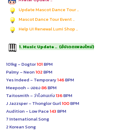
Update Mascot Dance Tour ..
Mascot Dance Tour Event ..
Help UI Renewal Lumi Shop ..
1. Music Update .. (อัปเดตเพลงใหม่)
101kg – Dogtor
101
BPM
Palmy – Neon
102
BPM
Yes Indeed – Temporary
146
BPM
Meepooh – งอแง
86
BPM
Taitosmith – ว่าไงคนเก่ง
136
BPM
J Jazzsper – Thonglor Gurl
100
BPM
Audition – Low Pace
143
BPM
7 International Song
2 Korean Song