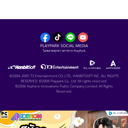
PLAYPARK SOCIAL MEDIA
ไม่พลาดทุกข่าวสารจาก PlayPark
©2004-2005 T3 Entertainment CO.,LTD., HANBITSOFT INC. ALL RIGHTS
RESERVED. ©2006 Playpark Co., Ltd. All rights reserved.
©2006 Asphere Innovations Public Company Limited. All Rights
Reserved.