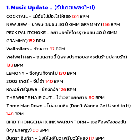
1. Music Update ..
(อัปเดตเพลงใหม่)
COCKTAIL – แม้ฉันไม่มีอะไรให้เธอ
134
BPM
NEW JIEW – ยาพิษ (ซนซน 40 ปี GMM GRAMMY)
156
BPM
PECK PALITCHOKE – อย่าบอกให้ใครรู้ (ซนซน 40 ปี GMM
GRAMMY)
152
BPM
Wallrollers – ข้างขวา
87
BPM
WeiWei Han – ถนนสายนี้ (เพลงประกอบละครต้นร้ายปลายรัก)
138
BPM
LEMONY – ถึงคุณที่จากไป
130
BPM
2002 ราตรี – จีนี่ จ๋า
140
BPM
หญิงลี ศรีจุมพล – ชักงักงัก
126
BPM
THE WHITE HAIR CUT – ได้เวลาแยกย้าย
80
BPM
Three Man Down – ไม่อยากชิน (Don’t Wanna Get Used to It)
148
BPM
BIRD THONGCHAI X INK WARUNTORN – เธอคือพลังของฉัน
(My Energy)
90
BPM
มีนตรา อินทิรา – ปังให้เหลียว เพรียวให้หลง
117
BPM