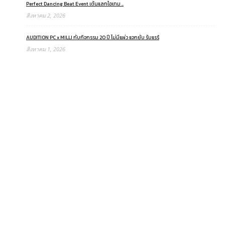
Perfect Dancing Beat Event เต้นแลกไอเทม ..
สิงหาคม 2, 2026
AUDITION PC x MILLI กับกิจกรรม 20 ปี ไม่มีแผ่ว แจกยับ รับแรร์
สิงหาคม 1, 2026