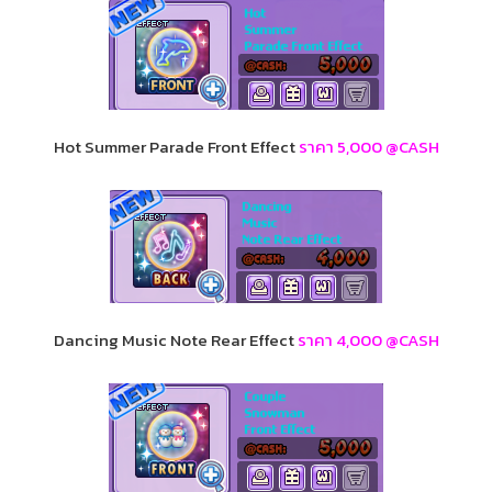
Hot Summer Parade Front Effect
ราคา
5,000 @CASH
Dancing Music Note Rear Effect
ราคา
4,000 @CASH