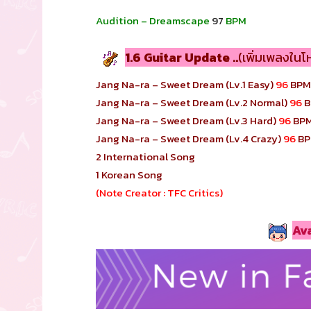
Audition – Dreamscape
97
BPM
1.6 Guitar Update ..
(เพิ่มเพลงในโ
Jang Na-ra – Sweet Dream (Lv.1 Easy)
96
BPM
Jang Na-ra – Sweet Dream (Lv.2 Normal)
96
B
Jang Na-ra – Sweet Dream (Lv.3 Hard)
96
BP
Jang Na-ra – Sweet Dream (Lv.4 Crazy)
96
BP
2 International Song
1 Korean Song
(Note Creator : TFC Critics)
Av