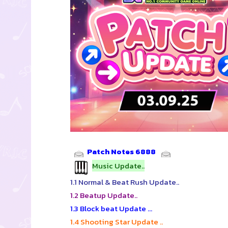
Patch Notes 6888
Music Update..
1.1 Normal & Beat Rush Update..
1.2 Beatup Update..
1.3 Block beat Update …
1.4 Shooting Star Update ..