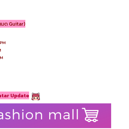
หมด Guitar)
PM
M
M
atar Update