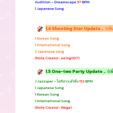
Audition – Dreamscape
97
BPM
1 Japanese Song
1.4 Shooting Star Update ..
(เพิ
1 Korean Song
1 International Song
2 Japanese song
(Note Creator : aeing007)
1.5 One-two Party Update ..
(เ
J Jazzsper – โอกินาวะลำซิ่ง
153
BPM
1 Japanese Song
1 Korean Song
1 International Song
(Note Creator : Wega)