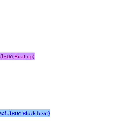
นโหมด Beat up)
พลงในโหมด Block beat)