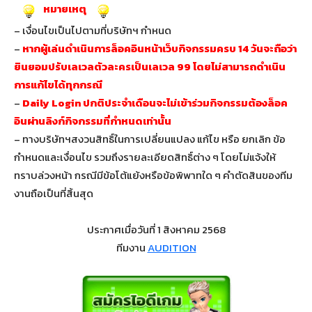
หมายเหตุ
– เงื่อนไขเป็นไปตามที่บริษัทฯ กำหนด
–
หากผู้เล่นดำเนินการล็อคอินหน้าเว็บกิจกรรมครบ 14 วันจะถือว่า
ยินยอมปรับเลเวลตัวละครเป็นเลเวล 99 โดยไม่สามารถดำเนิน
การแก้ไขได้ทุกกรณี
–
Daily Login ปกติประจำเดือนจะไม่เข้าร่วมกิจกรรมต้องล็อค
อินผ่านลิงก์กิจกรรมที่กำหนดเท่านั้น
– ทางบริษัทฯสงวนสิทธิ์ในการเปลี่ยนแปลง แก้ไข หรือ ยกเลิก ข้อ
กำหนดและเงื่อนไข รวมถึงรายละเอียดสิทธิ์ต่าง ๆ โดยไม่แจ้งให้
ทราบล่วงหน้า กรณีมีข้อโต้แย้งหรือข้อพิพาทใด ๆ คำตัดสินของทีม
งานถือเป็นที่สิ้นสุด
ประกาศเมื่อวันที่ 1 สิงหาคม 2568
ทีมงาน
AUDITION