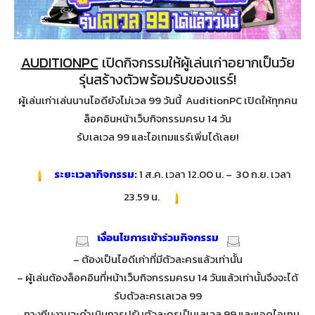
AUDITIONPC
เปิดกิจกรรมให้ผู้เล่นเก่าอยากเป็นวัย
รุ่นสร้างตัวพร้อมรับของแรร์!
ผู้เล่นเก่าเล่นนานไอดียังไม่เวล 99 วันนี้ AuditionPC เปิดให้ทุกคน
ล็อคอินหน้าเว็บกิจกรรมครบ 14 วัน
รับเลเวล 99 และไอเทมแรร์เพิ่มได้เลย!
ระยะเวลากิจกรรม:
1 ส.ค. เวลา 12.00 น. – 30 ก.ย. เวลา
23.59 น.
เงื่อนไขการเข้าร่วมกิจกรรม
– ต้องเป็นไอดีเก่าที่มีตัวละครแล้วเท่านั้น
– ผู้เล่นต้องล็อคอินที่หน้าเว็บกิจกรรมครบ 14 วันแล้วเท่านั้นจึงจะได้
รับตัวละครเลเวล 99
–
ทางทีมงานจะดำเนินการปรับตัวละครเป็นเลเวล 99 และแอดไอเทม