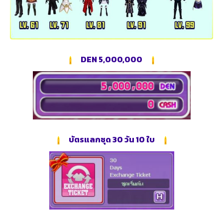
DEN 5,000,000
บัตรแลกชุด 30 วัน 10 ใบ