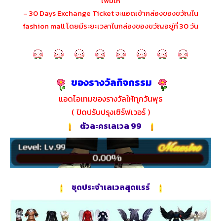
เพิ่มให้
– 30 Days Exchange Ticket จะแอดเข้ากล่องของขวัญใน
fashion mall โดยมีระยะเวลาในกล่องของขวัญอยู่ที่ 30 วัน
ของรางวัลกิจกรรม
แอดไอเทมของรางวัลให้ทุกวันพุธ
( ปิดปรับปรุงเซิร์ฟเวอร์ )
ตัวละครเลเวล 99
ชุดประจำเลเวลสุดแรร์