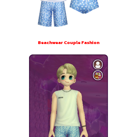
Beachwear Couple Fashion