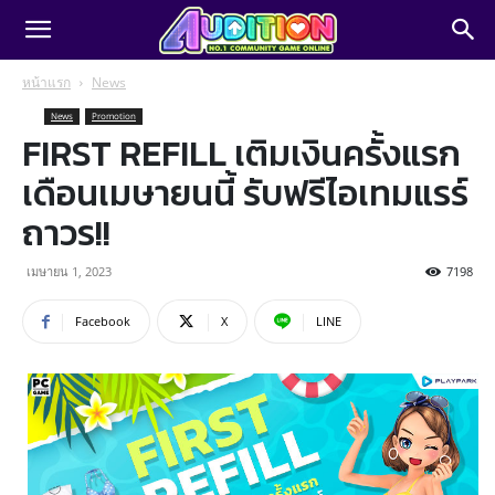
หน้าแรก
News
News
Promotion
FIRST REFILL เติมเงินครั้งแรก
เดือนเมษายนนี้ รับฟรีไอเทมแรร์
ถาวร!!
เมษายน 1, 2023
7198
Facebook
X
LINE