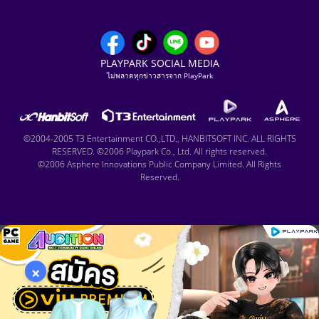
PLAYPARK SOCIAL MEDIA
ไม่พลาดทุกข่าวสารจาก PlayPark
©2004-2005 T3 Entertainment CO.,LTD., HANBITSOFT INC. ALL RIGHTS
RESERVED. ©2006 Playpark Co., Ltd. All rights reserved.
©2006 Asphere Innovations Public Company Limited. All Rights
Reserved.
×