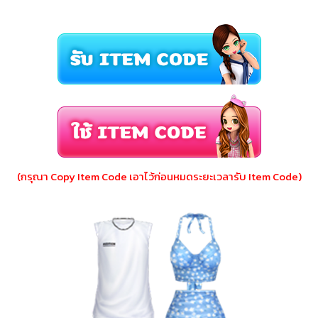
(กรุณา Copy Item Code เอาไว้ก่อนหมดระยะเวลารับ Item Code)