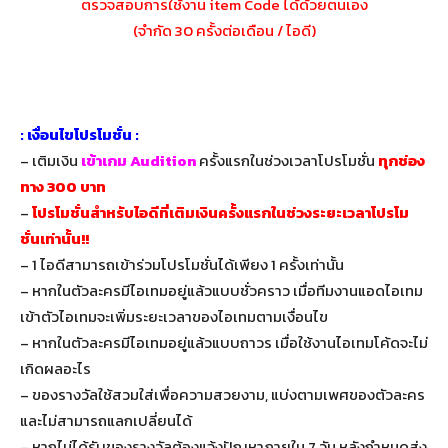
ตรวจสอบการใช้งาน item Code ได้ด้วยตนเอง
(จำกัด 30 ครั้งต่อเดือน / ไอดี)
: เงื่อนไขโปรโมชั่น :
– เติมเงิน
เข้าเกม Audition
ครั้งแรกในช่วงเวลาโปรโมชั่น
ทุกช่อง
ทาง
300
บาท
–
โปรโมชั่นสำหรับไอดีที่เติมเงินครั้งแรกในช่วงระยะเวลาโปรโม
ชั่นเท่านั้น!!
– 1 ไอดีสามารถเข้าร่วมโปรโมชั่นได้เพียง 1 ครั้งเท่านั้น
– หากในตัวละครมีไอเทมอยู่แล้วแบบชั่วคราว เมื่อทีมงานแอดไอเทม
เข้าตัวไอเทมจะเพิ่มระยะเวลาของไอเทมตามเงื่อนไข
– หากในตัวละครมีไอเทมอยู่แล้วแบบถาวร เมื่อใช้งานไอเทมโค้ดจะไม่
เกิดผลอะไร
– ของรางวัลใช้สวมใส่เพื่อความสวยงาม, แบ่งตามเพศของตัวละคร
และไม่สามารถแลกเปลี่ยนได้
– หากไม่ได้รับของรางวัลต้องแจ้งปัญหาภายใน 7 วัน หลังกำหนดส่ง