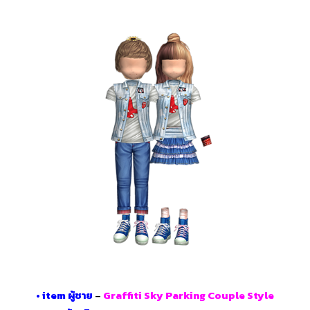
•
item ผู้ชาย
–
Graffiti Sky Parking Couple Style