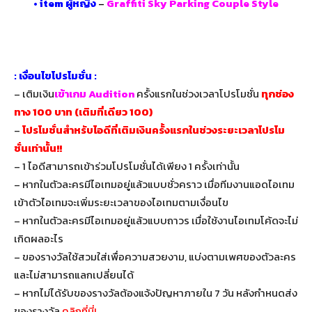
•
item ผู้หญิง
–
Graffiti Sky Parking Couple Style
: เงื่อนไขโปรโมชั่น :
– เติมเงิน
เข้าเกม Audition
ครั้งแรกในช่วงเวลาโปรโมชั่น
ทุกช่อง
ทาง
100
บาท
(เติมที่เดียว 100)
–
โปรโมชั่นสำหรับไอดีที่เติมเงินครั้งแรกในช่วงระยะเวลาโปรโม
ชั่นเท่านั้น!!
– 1 ไอดีสามารถเข้าร่วมโปรโมชั่นได้เพียง 1 ครั้งเท่านั้น
– หากในตัวละครมีไอเทมอยู่แล้วแบบชั่วคราว เมื่อทีมงานแอดไอเทม
เข้าตัวไอเทมจะเพิ่มระยะเวลาของไอเทมตามเงื่อนไข
– หากในตัวละครมีไอเทมอยู่แล้วแบบถาวร เมื่อใช้งานไอเทมโค้ดจะไม่
เกิดผลอะไร
– ของรางวัลใช้สวมใส่เพื่อความสวยงาม, แบ่งตามเพศของตัวละคร
และไม่สามารถแลกเปลี่ยนได้
– หากไม่ได้รับของรางวัลต้องแจ้งปัญหาภายใน 7 วัน หลังกำหนดส่ง
ของรางวัล
คลิกที่นี่!