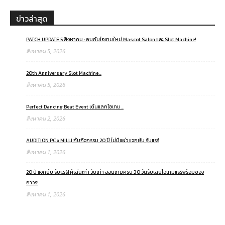
ข่าวล่าสุด
PATCH UPDATE 5 สิงหาคม : พบกับไอเทมใหม่ Mascot Salon และ Slot Machine!
สิงหาคม 5, 2026
20th Anniversary Slot Machine ..
สิงหาคม 5, 2026
Perfect Dancing Beat Event เต้นแลกไอเทม ..
สิงหาคม 2, 2026
AUDITION PC x MILLI กับกิจกรรม 20 ปี ไม่มีแผ่ว แจกยับ รับแรร์
สิงหาคม 1, 2026
20 ปี แจกยับ รับแรร์! ผู้เล่นเก่า วัยเก๋า ออนเกมครบ 30 วันรับเลยไอเทมแรร์พร้อมของ
ถาวร!
สิงหาคม 1, 2026