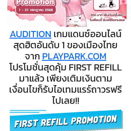
AUDITION
เกมแดนซ์ออนไลน์
สุดฮิตอันดับ 1 ของเมืองไทย
จาก
PLAYPARK.COM
โปรโมชั่นสุดคุ้ม FIRST REFILL
มาแล้ว เพียงเติมเงินตาม
เงื่อนไขก็รับไอเทมแรร์ถาวรฟรี
ไปเลย!!