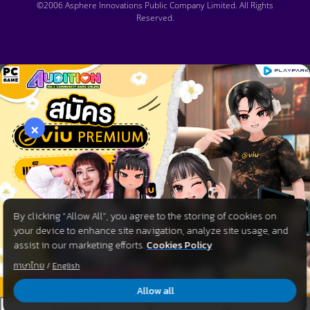
©2006 Asphere Innovations Public Company Limited. All Rights
Reserved.
×
By clicking “Allow All”, you agree to the storing of cookies on
your device to enhance site navigation, analyze site usage, and
assist in our marketing efforts.
Cookies Policy
ภาษาไทย
/
English
Allow all