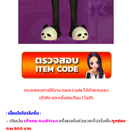
ตรวจสอบการใช้งาน item Code ได้ด้วยตนเอง
(จำกัด 30 ครั้งต่อเดือน / ไอดี)
: เงื่อนไขโปรโมชั่น :
– เติมเงิน
เข้าเกม Audition
ครั้งแรกในช่วงเวลาโปรโมชั่น
ทุกช่อง
ทาง
300
บาท