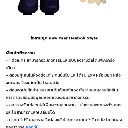
ไอเทมชุด New Year Hanbok Style
เงื่อนไขกิจกรรม
– 1 ตัวละคร สามารถร่วมกิจกรรมและรับของรางวัลได้เพียงครั้ง
เดียว
– ต้องมีผู้เล่นในห้องตั้งแต่ 2 คนขึ้นไป และได้รับ EXP หรือ DEN หลัง
จบเพลง จึงจะนับเป็น 1 รอบเต้น
– ต้องจดบันทึกจำนวนรอบเต้นด้วยตัวเอง ทีมงานขอสงวนสิทธิ์ใน
การตรวจสอบข้อมูลตลอดช่วงระยะเวลากิจกรรม
– ของรางวัลใช้สวมใส่เพื่อความสวยงาม, แบ่งตามเพศของตัวละคร
และไม่สามารถแลกเปลี่ยนได้
– หากไม่ได้รับของรางวัลต้องแจ้งปัญหาภายใน 7 วัน หลังกำหนดส่ง
ของรางวัล
คลิกที่นี่!