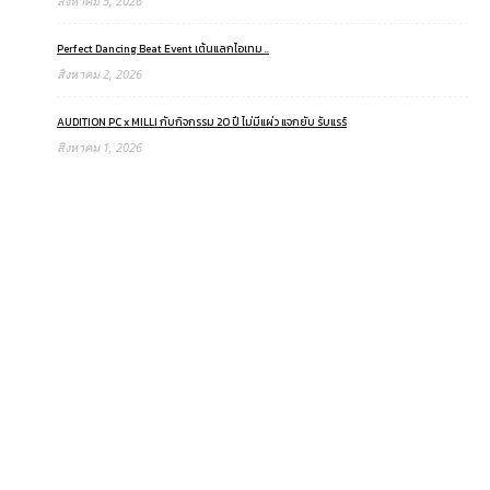
สิงหาคม 5, 2026
Perfect Dancing Beat Event เต้นแลกไอเทม ..
สิงหาคม 2, 2026
AUDITION PC x MILLI กับกิจกรรม 20 ปี ไม่มีแผ่ว แจกยับ รับแรร์
สิงหาคม 1, 2026