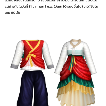
ตัวอย่างเช่น เต้นครบ 10 รอบในวันที่ 31 ม.ค. จะได้รับไอเทม 30 วัน
แต่ถ้าเต้นในวันที่ 31 ม.ค. และ 1 ก.พ. (วันล่ะ 10 รอบขึ้นไป) จะได้รับไอ
เทม 60 วัน