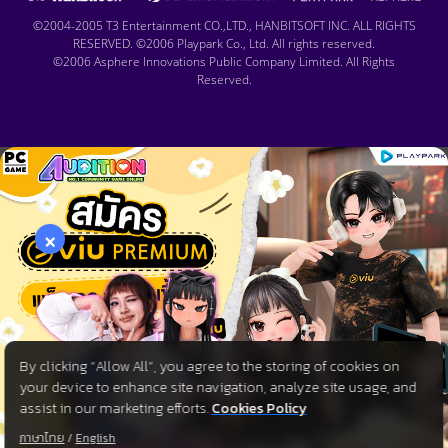
©2004-2005 T3 Entertainment CO.,LTD., HANBITSOFT INC. ALL RIGHTS
RESERVED. ©2006 Playpark Co., Ltd. All rights reserved.
©2006 Asphere Innovations Public Company Limited. All Rights
Reserved.
×
By clicking “Allow All”, you agree to the storing of cookies on
your device to enhance site navigation, analyze site usage, and
assist in our marketing efforts.
Cookies Policy
ภาษาไทย
/
English