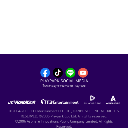
PLAYPARK SOCIAL MEDIA
ไม่พลาดทุกข่าวสารจาก PlayPark
©2004-2005 T3 Entertainment CO.,LTD., HANBITSOFT INC. ALL RIGHTS
RESERVED. ©2006 Playpark Co., Ltd. All rights reserved.
©2006 Asphere Innovations Public Company Limited. All Rights
Reserved.