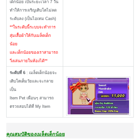
เด็กน้อย เป็นระยะเวลา 7 วัน
ทำให้การเจริญเติบโตไม่ลด
ระดับลง (เป็นไอเทม Cash)
**ในระดับนี้ระบบจะทำการ
สุ่มเสื้อผ้าให้กับเมล็ดเด็ก
น้อย
และเด็กน้อยของเราสามารถ
วิ่งเล่นภายในห้องได้**
ระดับที่ 6
: เมล็ดเด็กน้อยจะ
เติบโตเต็มวัยและจะกลาย
เป็น
Item Pet เพื่อนๆ สามารถ
ตรวจสอบได้ที่ My Item
คุณสมบัติของเมล็ดเด็กน้อย