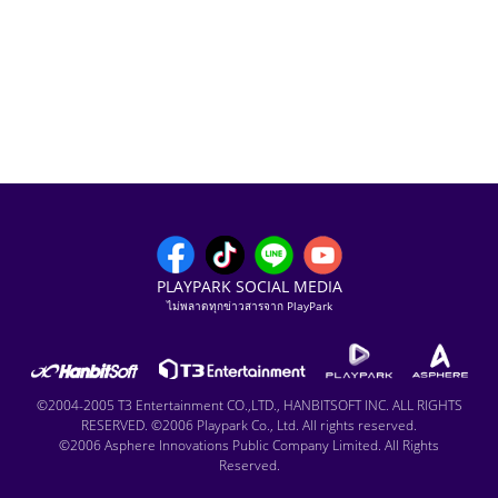
PLAYPARK SOCIAL MEDIA
ไม่พลาดทุกข่าวสารจาก PlayPark
©2004-2005 T3 Entertainment CO.,LTD., HANBITSOFT INC. ALL RIGHTS
RESERVED. ©2006 Playpark Co., Ltd. All rights reserved.
©2006 Asphere Innovations Public Company Limited. All Rights
Reserved.