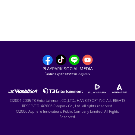
PLAYPARK SOCIAL MEDIA
ไม่พลาดทุกข่าวสารจาก PlayPark
©2004-2005 T3 Entertainment CO.,LTD., HANBITSOFT INC. ALL RIGHTS
RESERVED. ©2006 Playpark Co., Ltd. All rights reserved.
©2006 Asphere Innovations Public Company Limited. All Rights
Reserved.