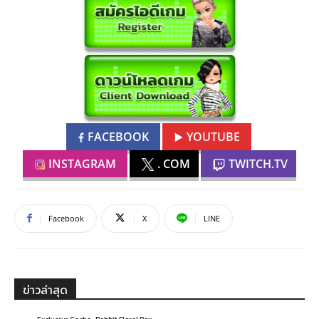
FACEBOOK
YOUTUBE
INSTAGRAM
. COM
TWITCH.TV
Facebook
X
LINE
ข่าวล่าสุด