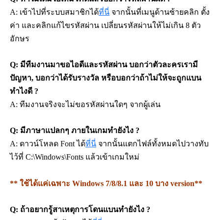
A: เข้าไปที่ระบบสมาชิกได้
ที่นี่
 จากนั้นที่เมนูด้านซ้ายคลิก ตั้ง
ค่า และคลิกแก้ไขรหัสผ่าน 
เปลี่ยนรหัสผ่านให้ไม่เกิน 8 ตัว
อักษร
Q: มีทีมงานมาขอไอดีและรหัสผ่าน บอกว่าตัวละครเรามี
ปัญหา, บอกว่าได้รับรางวัล หรือบอกว่าถ้าไม่ให้จะถูกแบน 
ทำไงดี ?
A: ทีมงานจริงจะไม่ขอรหัสผ่านใดๆ จากผู้เล่น
Q: มีภาษาแปลกๆ ภายในเกมทำยังไง ?
A: ดาวน์โหลด Font ได้
ที่นี่
จากนั้นแตกไฟล์ทั้งหมดไปวางทับ
ไว้ที่ C:\Windows\Fonts แล้วเข้าเกมใหม่
** ใช้ได้แค่เฉพาะ Windows 7/8/8.1 และ 10 บาง version**
Q: ถ้าอยากรู้สาเหตุการโดนแบนทำยังไง ?