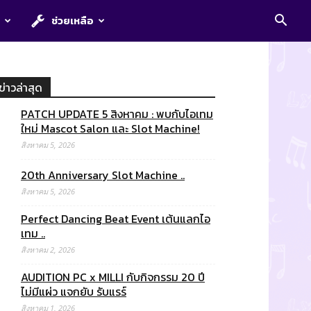
E
ช่วยเหลือ
ข่าวล่าสุด
PATCH UPDATE 5 สิงหาคม : พบกับไอเทม
ใหม่ Mascot Salon และ Slot Machine!
สิงหาคม 5, 2026
20th Anniversary Slot Machine ..
สิงหาคม 5, 2026
Perfect Dancing Beat Event เต้นแลกไอ
เทม ..
สิงหาคม 2, 2026
AUDITION PC x MILLI กับกิจกรรม 20 ปี
ไม่มีแผ่ว แจกยับ รับแรร์
สิงหาคม 1, 2026