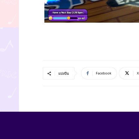
Facebook
X
แบ่งปัน