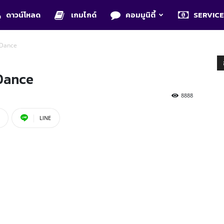
ดาวน์โหลด
เกมไกด์
คอมมูนิตี้
SERVIC
 Dance
Dance
8888
LINE