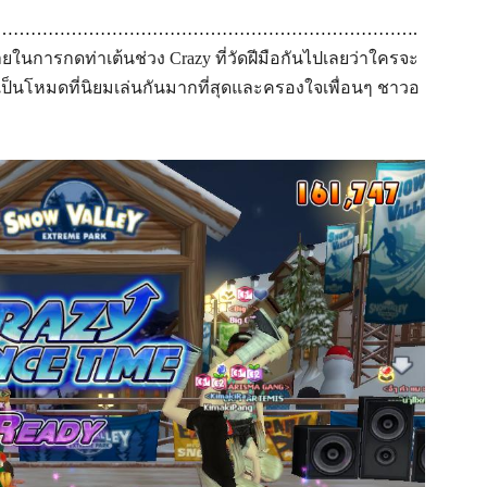
……………………………………………………………….
ทายในการกดท่าเต้นช่วง
Crazy
ที่วัดฝีมือกันไปเลยว่าใครจะ
เป็นโหมดที่นิยมเล่นกันมากที่สุดและครองใจเพื่อนๆ ชาวอ