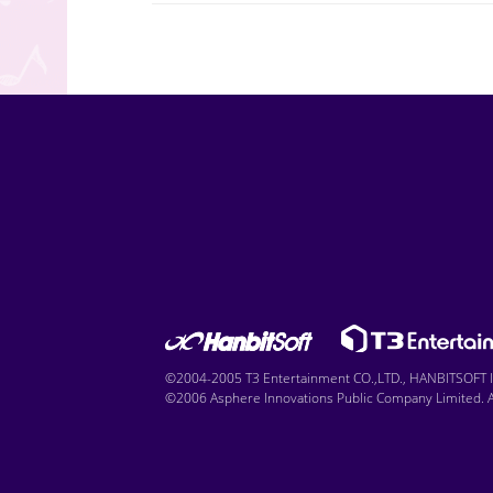
©2004-2005 T3 Entertainment CO.,LTD., HANBITSOFT IN
©2006 Asphere Innovations Public Company Limited. Al