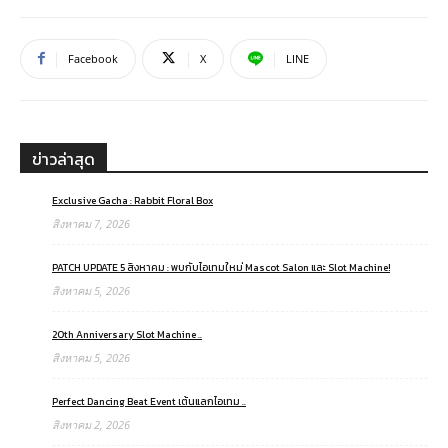
Facebook
X
LINE
ข่าวล่าสุด
Exclusive Gacha : Rabbit Floral Box
สิงหาคม 7, 2026
PATCH UPDATE 5 สิงหาคม : พบกับไอเทมใหม่ Mascot Salon และ Slot Machine!
สิงหาคม 5, 2026
20th Anniversary Slot Machine ..
สิงหาคม 5, 2026
Perfect Dancing Beat Event เต้นแลกไอเทม ..
สิงหาคม 2, 2026