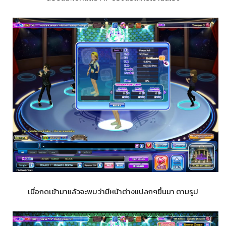
เมื่อกดเข้ามาแล้วจะพบว่ามีหน้าต่างแปลกๆขึ้นมา ตามรูป