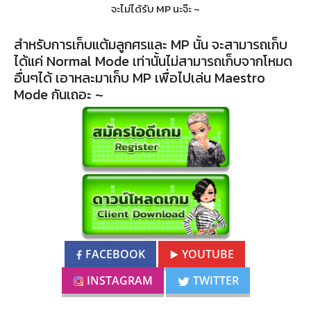
จะไม่ได้รับ MP นะจ๊ะ ~
สำหรับการเก็บแต้มลูกศรและ MP นั้น จะสามารถเก็บ
ได้แค่ Normal Mode เท่านั้นไม่สามารถเก็บจากโหมด
อื่นๆได้ เอาหละมาเก็บ MP เพื่อไปเล่น Maestro
Mode กันเถอะ ~
FACEBOOK
YOUTUBE
INSTAGRAM
TWITTER