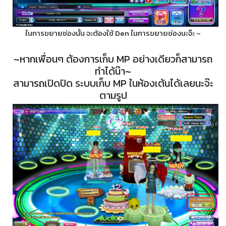
ในการขยายช่องนั้น จะต้องใช้ Den ในการขยายช่องนะจ๊ะ ~
~หากเพื่อนๆ ต้องการเก็บ MP อย่างเดียวก็สามารถ
ทำได้น๊า~
สามารถเปิดปิด ระบบเก็บ MP ในห้องเต้นได้เลยนะจ๊ะ
ตามรูป