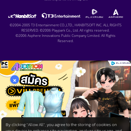
©2004-2005 T3 Entertainment CO.,LTD., HANBITSOFT INC. ALL RIGHTS
RESERVED. ©2006 Playpark Co., Ltd. All rights reserved.
©2006 Asphere Innovations Public Company Limited. All Rights
Reserved.
×
By clicking “Allow All”, you agree to the storing of cookies on
your device to enhance site navigation, analyze site usage, and