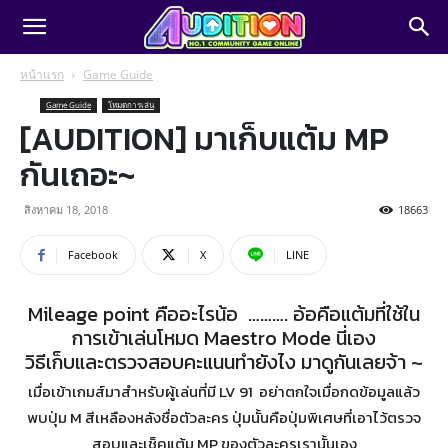
หน้าแรก
Game Guide
Game Guide
โหมดการเล่น
[AUDITION] มาเก็บแต้ม MP
กันเถอะ~
สิงหาคม 18, 2018
18663
Facebook
X
LINE
Mileage point คืออะไรน้อ ………. อ้อคือแต้มที่ใช้ใน
การเข้าเล่นโหมด Maestro Mode นี่เอง
วิธีเก็บและตรวจสอบคะแนนทำยังไง มาดูกันเลยจ้า ~
เมื่อเข้าเกมส์มาสำหรับผู้เล่นที่มี LV 91 อย่าตกใจเมื่อกดข้อมูลแล้ว
พบปุ่ม M สีเหลืองหลังชื่อตัวละคร ปุ่มนั้นคือปุ่มพิเศษที่เอาไว้ตรวจ
สอบและเช็คแต้ม MP ของตัวละครเรานั้นเอง