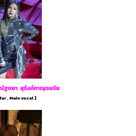
ณัฐชยา สุรังค์กาญจนจัย
er , Main vocal ]