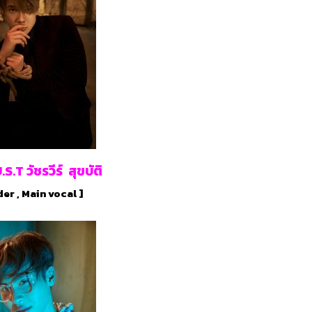
.T วัชรวีร์ สุขบัติ
er , Main vocal ]