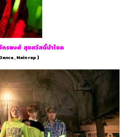
ักรพงศ์ สุขสวัสดิ์นำโชค
Dance , Main rap ]