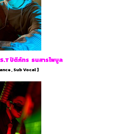
.T ปิติภัทร ธนสารไพบูล
ance , Sub Vocal ]