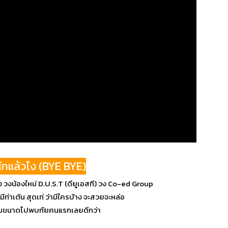
กแล้วไง (BYE BYE)
วงน้องใหม่ D.U.S.T (ดียูเอสที) วง Co-ed Group
มีท่าเต้น สุดเท่ ว่ามีใครบ้าง จะสวยจะหล่อ
็มขนาดไปพบกัยคนแรกเลยดีกว่า