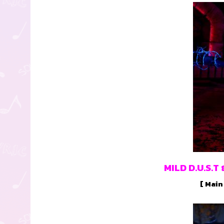
MILD D.U.S.T 
[ Main