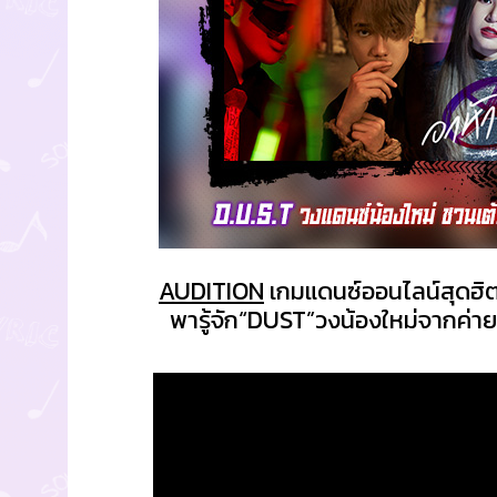
AUDITION
เกมแดนซ์ออนไลน์สุดฮิต
พารู้จัก“DUST”วงน้องใหม่จากค่า