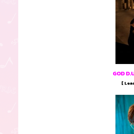
GOD D.U.S
[ Lead