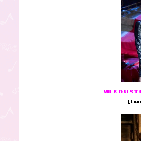
MILK D.U.S.T 
[ Lead