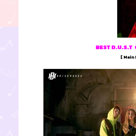
BEST D.U.S.T จ
[ Main 