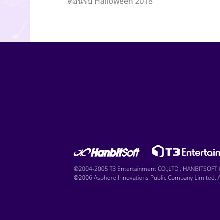
ต้อนรับ Halloween 2018
©2004-2005 T3 Entertainment CO.,LTD., HANBITSOFT IN
©2006 Asphere Innovations Public Company Limited. Al