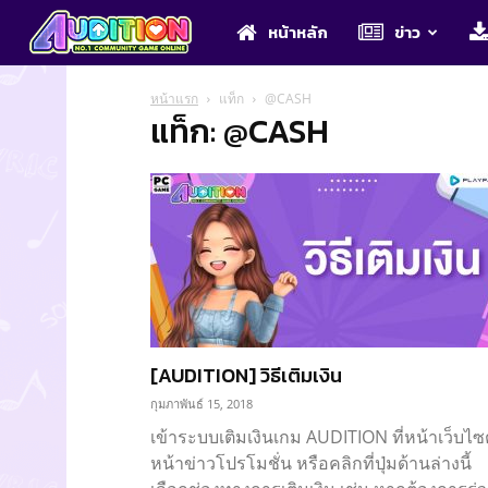
Audition
หน้าหลัก
ข่าว
หน้าแรก
แท็ก
@CASH
แท็ก: @CASH
[AUDITION] วิธีเติมเงิน
กุมภาพันธ์ 15, 2018
เข้าระบบเติมเงินเกม AUDITION ที่หน้าเว็บไซต
หน้าข่าวโปรโมชั่น หรือคลิกที่ปุ่มด้านล่างนี้