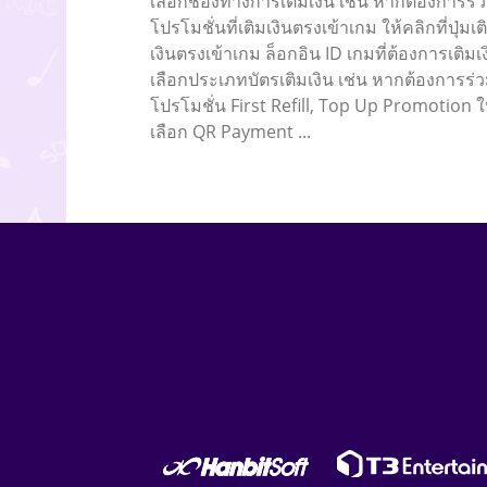
เลือกช่องทางการเติมเงิน เช่น หากต้องการร่
โปรโมชั่นที่เติมเงินตรงเข้าเกม ให้คลิกที่ปุ่มเต
เงินตรงเข้าเกม ล็อกอิน ID เกมที่ต้องการเติมเ
เลือกประเภทบัตรเติมเงิน เช่น หากต้องการร่
โปรโมชั่น First Refill, Top Up Promotion ใ
เลือก QR Payment ...