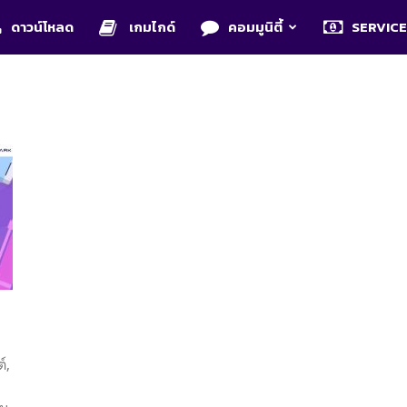
ดาวน์โหลด
เกมไกด์
คอมมูนิตี้
SERVIC
์,