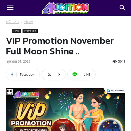
หน้าแรก
News
News
Promotion
VIP Promotion November
Full Moon Shine ..
ตุลาคม 31, 2025
5041
Facebook
X
LINE