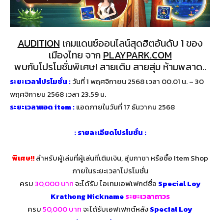
AUDITION
เกมแดนซ์ออนไลน์สุดฮิตอันดับ 1 ของ
เมืองไทย จาก
PLAYPARK.COM
พบกับโปรโมชั่นพิเศษ! สายเติม สายสุ่ม ห้ามพลาด..
ระยะเวลาโปรโมชั่น :
วันที่ 1 พฤศจิกายน 2568 เวลา 00.01 น. – 30
พฤศจิกายน 2568 เวลา 23.59 น.
ระยะเวลาแอด item :
แอดภายในวันที่ 17 ธันวาคม 2568
: รายละเอียดโปรโมชั่น :
พิเศษ!!
สำหรับผู้เล่นที่ผู้เล่นที่เติมเงิน, สุ่มกาชา หรือซื้อ Item Shop
ภายในระยะเวลาโปรโมชั่น
ครบ
30,000 บาท
จะได้รับ ไอเทมเอฟเฟกต์ชื่อ
Special Loy
Krathong Nickname
ระยะเวลาถาวร
ครบ
50,000 บาท
จะได้รับเอฟเฟกต์หลัง
Special Loy