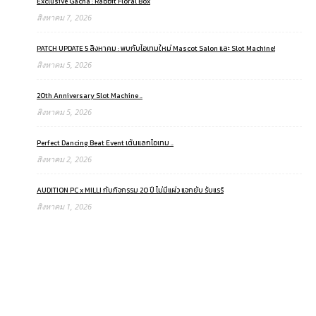
Exclusive Gacha : Rabbit Floral Box
สิงหาคม 7, 2026
PATCH UPDATE 5 สิงหาคม : พบกับไอเทมใหม่ Mascot Salon และ Slot Machine!
สิงหาคม 5, 2026
20th Anniversary Slot Machine ..
สิงหาคม 5, 2026
Perfect Dancing Beat Event เต้นแลกไอเทม ..
สิงหาคม 2, 2026
AUDITION PC x MILLI กับกิจกรรม 20 ปี ไม่มีแผ่ว แจกยับ รับแรร์
สิงหาคม 1, 2026