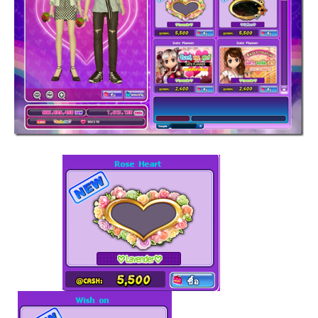
…………………