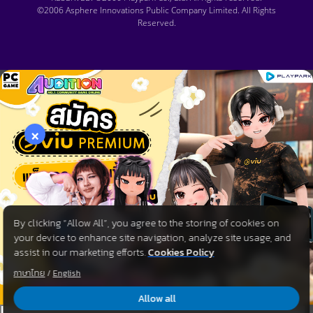
©2006 Asphere Innovations Public Company Limited. All Rights
Reserved.
×
By clicking “Allow All”, you agree to the storing of cookies on
your device to enhance site navigation, analyze site usage, and
assist in our marketing efforts.
Cookies Policy
ภาษาไทย
/
English
Allow all