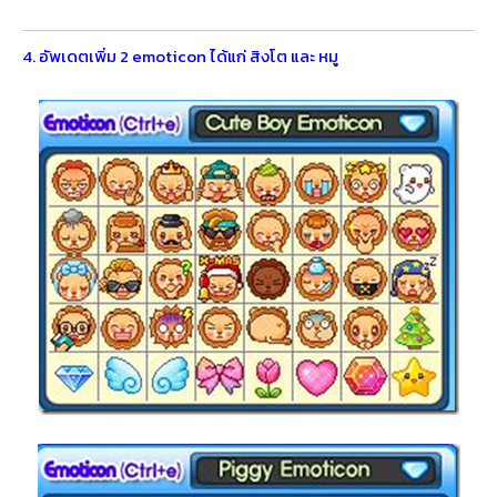
4. อัพเดตเพิ่ม 2 emoticon ได้แก่ สิงโต และ หมู