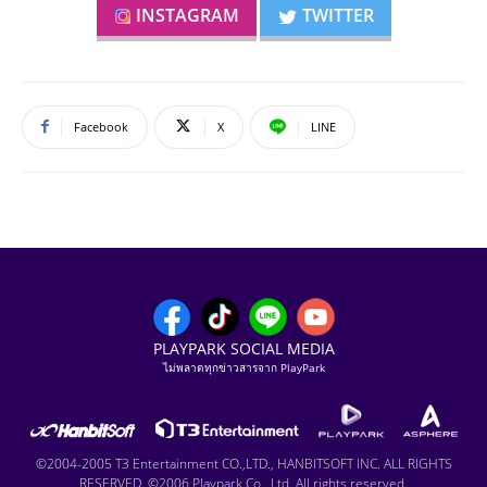
INSTAGRAM
TWITTER
Facebook
X
LINE
PLAYPARK SOCIAL MEDIA
ไม่พลาดทุกข่าวสารจาก PlayPark
©2004-2005 T3 Entertainment CO.,LTD., HANBITSOFT INC. ALL RIGHTS
RESERVED. ©2006 Playpark Co., Ltd. All rights reserved.