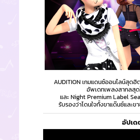
AUDITION เกมแดนซ์ออนไลน์สุดฮิ
อัพเดทเพลงสากลสุดโ
และ Night Premium Label Seaso
รับรองว่าโดนใจทั้งขาแด๊นซ์และขาช้อ
อัปเดต