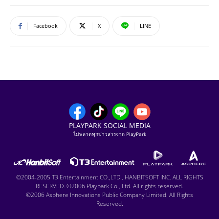
Facebook
X
LINE
PLAYPARK SOCIAL MEDIA
ไม่พลาดทุกข่าวสารจาก PlayPark
©2004-2005 T3 Entertainment CO.,LTD., HANBITSOFT INC. ALL RIGHTS
RESERVED. ©2006 Playpark Co., Ltd. All rights reserved.
©2006 Asphere Innovations Public Company Limited. All Rights
Reserved.