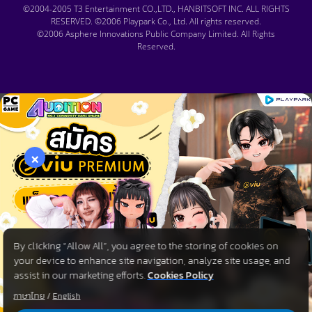
©2004-2005 T3 Entertainment CO.,LTD., HANBITSOFT INC. ALL RIGHTS
RESERVED. ©2006 Playpark Co., Ltd. All rights reserved.
©2006 Asphere Innovations Public Company Limited. All Rights
Reserved.
×
By clicking “Allow All”, you agree to the storing of cookies on
your device to enhance site navigation, analyze site usage, and
assist in our marketing efforts.
Cookies Policy
ภาษาไทย
/
English