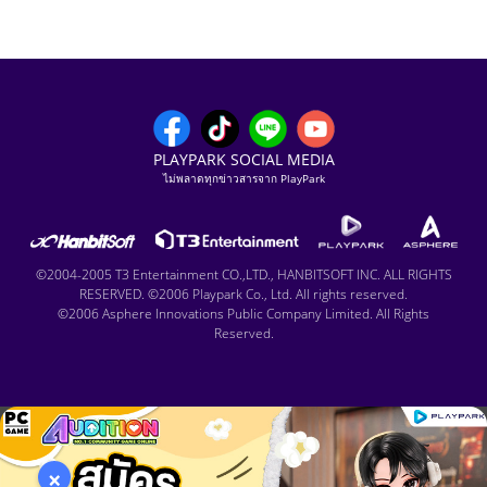
PLAYPARK SOCIAL MEDIA
ไม่พลาดทุกข่าวสารจาก PlayPark
©2004-2005 T3 Entertainment CO.,LTD., HANBITSOFT INC. ALL RIGHTS
RESERVED. ©2006 Playpark Co., Ltd. All rights reserved.
©2006 Asphere Innovations Public Company Limited. All Rights
Reserved.
×