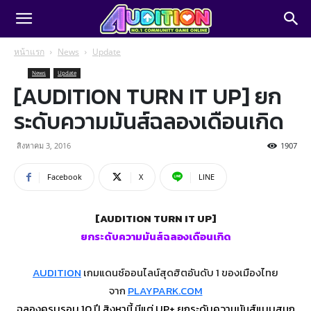
หน้าแรก
News
Update
News
Update
[AUDITION TURN IT UP] ยก
ระดับความมันส์ฉลองเดือนเกิด
สิงหาคม 3, 2016
1907
Facebook
X
LINE
[AUDITION TURN IT UP]
ยกระดับความมันส์ฉลองเดือนเกิด
AUDITION
เกมแดนซ์ออนไลน์สุดฮิตอันดับ 1 ของเมืองไทย
จาก
PLAYPARK.COM
ฉลองครบรอบ 10 ปี สิงหานี้ มีแต่ UP+ ยกระดับความมันส์แบบสนุก