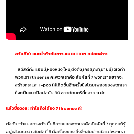
สวัสดีค่ะ แนะนำตัวกับชาว AUDITION หน่อยค่าาา
สวัสดีค่ะ แฮมมี่,หนิงหนิง,ใหม่,ตังตัง,เกรซ,กะทิ,นายน์,เจเจค่า
พวกเรา7th sense ค่ะพวกเราคือ สัมผัสที่ 7 พวกเราอยากจะ
สร้างกระแส T-pop ให้เกิดขึ้นอีกครั้งนึงโดยเพลงของพวกเรา
ก็จะเป็นแนวป๊อปสมัย 90 ซาวด์ดนตรีที่หลาย ๆ ค่ะ
แล้วชื่่อวงละ ทำไมถึงใต้อง 7th sense ค่ะ
ตังตัง : ถ้าแปลตรงตัวเนี้ยชื่อวงของพวกเราคือสัมผัสที่ 7 ทุกคนก็รู้
อยู่แล้วนะคะว่า สัมผัสที่ 6 คือเรื่องของ สิ่งลึกลับน่ากลัว แต่พวกเรา