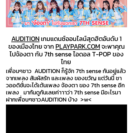
AUDITION
เกมแดนซ์ออนไลน์สุดฮิตอันดับ 1
ของเมืองไทย จาก
PLAYPARK.COM
จะพาคุณ
ไปจ้องตา กับ
7th sense
ไอดอล T-POP ของ
ไทย
เพื่อนๆชาว AUDITION ก็รู้จัก
7th sense กันอยู่แล้ว
จากเพลง สัมผัสรัก และเพลง ของขวัญ แต่วันนี้ ชา
วออดิชั่นจะได้เต้นเ
พลง จ้องตา ของ 7th sense อีก
เพลง มากันดูกันเลยค่าาาว่า
7th sense มีอะไรมา
ฝากเพื่อนๆชาว
AUDITION บ้าง
>w<