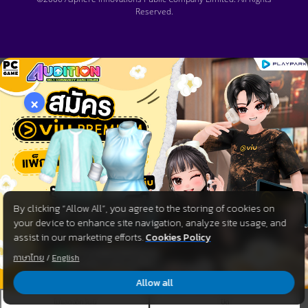
Reserved.
×
By clicking “Allow All”, you agree to the storing of cookies on
your device to enhance site navigation, analyze site usage, and
assist in our marketing efforts.
Cookies Policy
ภาษาไทย
/
English
Allow all
ไม่แสดงอีกวันนี้
ปิด