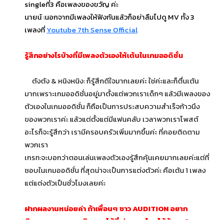
singleที่3 คือเพลงของขวัญ ค่ะ
นายน์ :นอกจากมีเพลงให้ฟังกันแล้วก็อย่าลืมไปดู MV ทั้ง 3
เพลงที่
Youtube 7th Sense Official
รู้สึกอย่างไรบ้างที่มีเพลงตัวเองให้เต้นในเกมออดิชั่น
ตังตัง & หนิงหนิง: ก็รู้สึกดีใจมากเลยค่ะ ใช่ค่ะและก็ตื่นเต้น
มากเพราะเกมออดิชั่นอยู่มาตั้งแต่พวกเราเด็กๆ แล้วมีเพลงของ
ตัวเองในเกมออดิชั่น ก็ถือเป็นการประสบความสำเร็จก้าวนึง
ของพวกเราค่ะ แล้วแต่ตั้งแต่มีแฟนคลับ เวลาพวกเราโพสต์
อะไรก็จะรู้สึกว่า เรามีครอบครัวเพิ่มมากขึ้นค่ะ ที่คอยติดตาม
พวกเรา
เกรท:จะบอกว่าตอนเล่นเพลงตัวเองรู้สึกคุ้นเคยมากเลยค่ะแต่ที่
ชอบในเกมออดิชั่น ที่สุดน่าจะเป็นการแต่งตัวค่ะ คือเต้น 1 เพลง
แต่แต่งตัวเป็นชั่วโมงเลยค่ะ
ฝากผลงานหน่อยค่า ถ้าเพื่อนๆ ชาว AUDITION อยาก