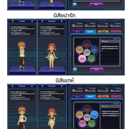
นิสัยน่ารัก
นิสัยเทห์