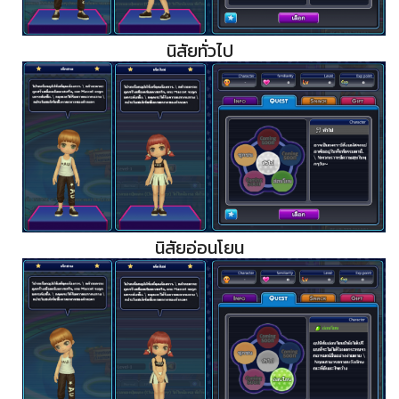
นิสัยทั่วไป
นิสัยอ่อนโยน