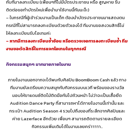
กับที่มาลงทะเบียน (เพื่อนๆที่ไม่มีบัตรประชาชน หรือ สูญหาย รีบ
ติดต่อขอทำบัตรใหม่เพื่อนำมาใช้งานนี้กันนะจ๊ะ)
– ในกรณีที่ผู้เข้าร่วมงานเป็นเด็ก ต้องนำบัตรประชาชนมาแสดงตน
กรณีที่ไม่สามารถลงทะเบียนด้วยตัวเองได้ ทีมงานขอสงวนสิทธิ์ไม่
ให้ลงทะเบียนรับไอเทมค่ะ
– หากมีการลงทะเบียนซ้ำซ้อน หรือตรวจเจอการลงทะเบียนซ้ำ ทีม
งานขอตัดสิทธิ์ในการแจกไอเทมในทุกกรณี
กิจกรรมสนุกๆ มากมายภายในงาน
ภายในงานนอกจากจะได้พบกับศิลปิน BoomBoom Cash แล้ว ทาง
ทีมงานยังเตรียมความสนุกกับกิจกรรมบนเวที พร้อมของรางวัล
มอบให้ขาแดนซ์ติดไม้ติดมือกันไปถ้วนหน้า ไม่ว่าจะเป็นเสื้อยืด
Audition Dance Party ที่สามารถหาได้ภายในงานนี้เท่านั้น และ
กระเป๋า Audition Season 4 รวมไปถึงของที่ระลึกจากศิลปินและ
ค่าย Lazerface อีกด้วย เพื่อนๆ สามารถติดตามรายละเอียด
กิจกรรมเพิ่มเติมได้ในงานเลยคร่าาาาา..