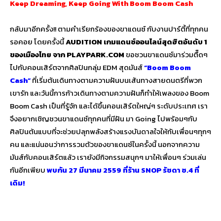
Keep Dreaming, Keep Going With Boom Boom Cash
กลับมาอีกครั้ง!! ตามคำเรียกร้องของขาแดนซ์ กับงานปาร์ตี้ที่ทุกคน
รอคอย โดยครั้งนี้
AUDITION เกมแดนซ์ออนไลน์สุดฮิตอันดับ 1
ของเมืองไทย จาก PLAYPARK.COM
ขอชวนขาแดนซ์มาร่วมตื๊ดๆ
ไปกับคอนเสิร์ตจากศิลปินกลุ่ม EDM สุดมันส์
“Boom Boom
Cash”
ที่เริ่มต้นเดินทางตามความฝันบนเส้นทางสายดนตรีที่พวก
เขารัก และวันนี้การก้าวเดินทางตามความฝันก็ทำให้เพลงของ Boom
Boom Cash เป็นที่รู้จัก และได้ขึ้นคอนเสิร์ตใหญ่ๆ ระดับประเทศ เรา
จึงอยากเชิญชวนขาแดนซ์ทุกคนที่มีฝัน มา Going ไปพร้อมๆกับ
ศิลปินต้นแบบที่จะช่วยปลุกพลังสร้างแรงบันดาลใจให้กับเพื่อนๆทุกๆ
คน และแน่นอนว่าการรวมตัวของขาแดนซ์ในครั้งนี้ นอกจากความ
มันส์กับคอนเสิร์ตแล้ว เรายังมีกิจกรรมสนุกๆ มาให้เพื่อนๆ ร่วมเล่น
กันอีกเพียบ
พบกัน 27 มีนาคม 2559 ที่ร้าน SNOP รัชดา ซ.4 ที่
เดิม!