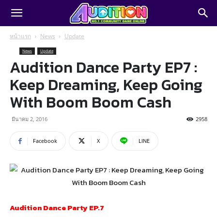
หน้าแรก
News
Update
News
Update
Audition Dance Party EP7 :
Keep Dreaming, Keep Going
With Boom Boom Cash
มีนาคม 2, 2016
2958
Facebook
X
LINE
Audition Dance Party EP.7