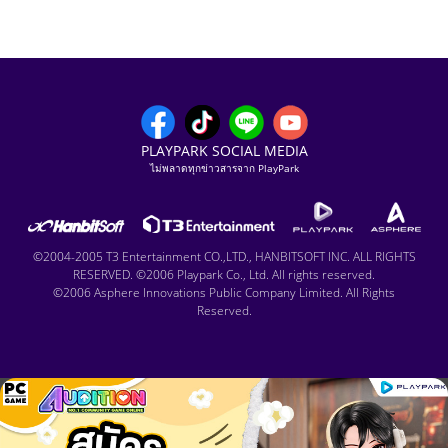
PLAYPARK SOCIAL MEDIA
ไม่พลาดทุกข่าวสารจาก PlayPark
©2004-2005 T3 Entertainment CO.,LTD., HANBITSOFT INC. ALL RIGHTS
RESERVED. ©2006 Playpark Co., Ltd. All rights reserved.
©2006 Asphere Innovations Public Company Limited. All Rights
Reserved.