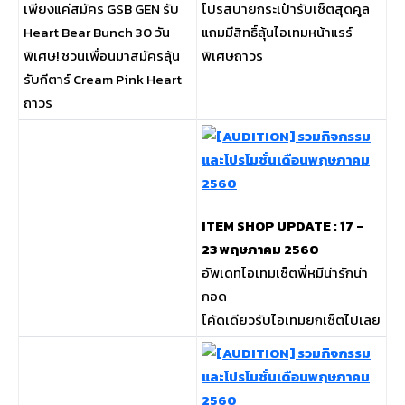
เพียงแค่สมัคร GSB GEN รับ
โปรสบายกระเป๋ารับเซ็ตสุดคูล
Heart Bear Bunch 30 วัน
แถมมีสิทธิ์ลุ้นไอเทมหน้าแรร์
พิเศษ! ชวนเพื่อนมาสมัครลุ้น
พิเศษถาวร
รับกีตาร์ Cream Pink Heart
ถาวร
ITEM SHOP UPDATE : 17 –
23 พฤษภาคม 2560
อัพเดทไอเทมเซ็ตพี่หมีน่ารักน่า
กอด
โค้ดเดียวรับไอเทมยกเซ็ตไปเลย