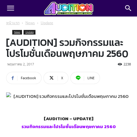
หน้าแรก
News
Update
News
Update
[AUDITION] รวมกิจกรรมและ
โปรโมชั่นเดือนพฤษภาคม 2560
พฤษภาคม 2, 2017
2238
Facebook
X
LINE
[AUDITION – UPDATE]
รวมกิจกรรมและโปรโมชั่นเดือนพฤษภาคม 2560