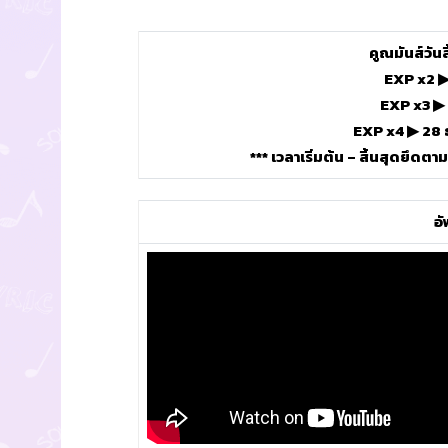
คูณมันส์วันสิ
EXP x2 ▶
EXP x3 ▶ 
EXP x4 ▶ 28 
*** เวลาเริ่มต้น – สิ้นสุดยึดตา
อ