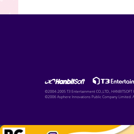
©2004-2005 T3 Entertainment CO.,LTD., HANBITSOFT IN
©2006 Asphere Innovations Public Company Limited. Al