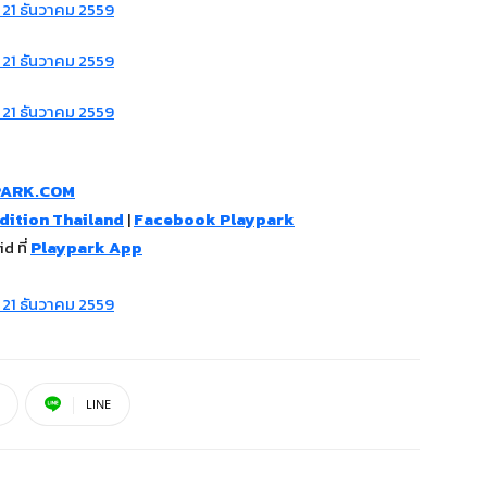
PARK.COM
ition Thailand
|
Facebook Playpark
d ที่
Playpark App
LINE