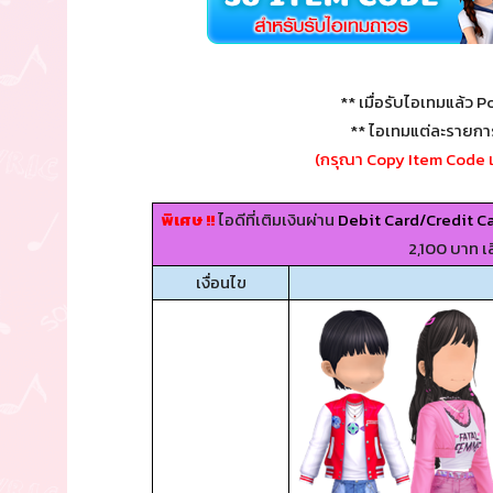
** เมื่อรับไอเทมแล้ว Po
** ไอเทมแต่ละรายกา
(กรุณา Copy Item Code เ
พิเศษ !!
ไอดีที่เติมเงินผ่าน
Debit Card/Credit Ca
2,100 บาท เล
เงื่อนไข