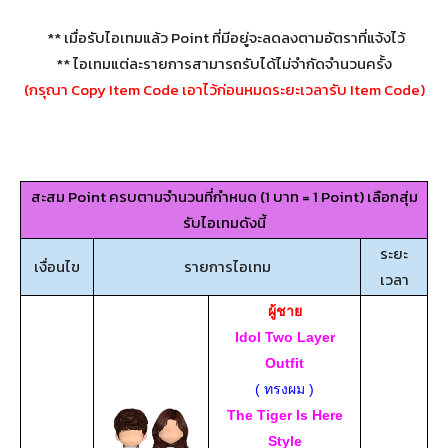
** เมื่อรับไอเทมแล้ว Point ที่มีอยู่จะลดลงตามอัตราที่แจ้งไว้
** ไอเทมแต่ละรายการสามารถรับได้ไม่จำกัดจำนวนครั้ง
(กรุณา Copy Item Code เอาไว้ก่อนหมดระยะเวลารับ Item Code)
สะสม Point ครบตามจำนวนที่กำหนด (1 บาท = 1 Point) เลือกสุ่ม
รับไอเทมดังนี้
ระยะ
เงื่อนไข
รายการไอเทม
เวลา
ผู้ชาย
Idol Two Layer
Outfit
( ทรงผม )
The Tiger Is Here
Style