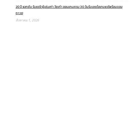
20 ปี แจกยับ รับแรร์! ผู้เล่นเก่า วัยเก๋า ออนเกมครบ 30 วันรับเลยไอเทมแรร์พร้อมของ
ถาวร!
สิงหาคม 1, 2026