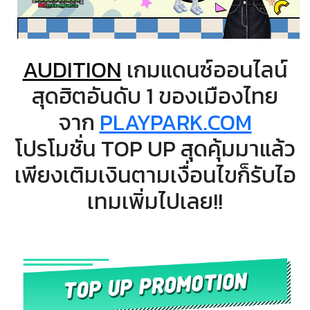
AUDITION
เกมแดนซ์ออนไลน์
สุดฮิตอันดับ 1 ของเมืองไทย
จาก
PLAYPARK.COM
โปรโมชั่น TOP UP สุดคุ้มมาแล้ว
เพียงเติมเงินตามเงื่อนไขก็รับไอ
เทมเพิ่มไปเลย!!