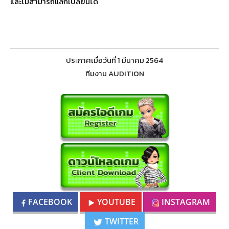
และไม่สามารถแลกเปลี่ยนได้
ประกาศเมื่อวันที่ 1 มีนาคม 2564
ทีมงาน AUDITION
FACEBOOK
YOUTUBE
INSTAGRAM
TWITTER