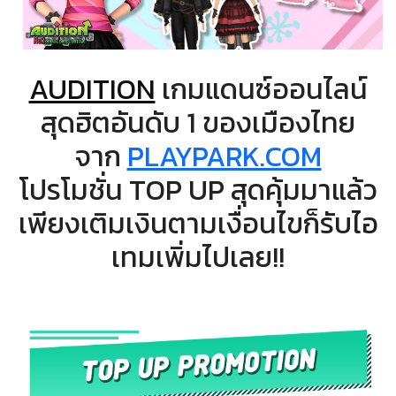
AUDITION
เกมแดนซ์ออนไลน์
สุดฮิตอันดับ 1 ของเมืองไทย
จาก
PLAYPARK.COM
โปรโมชั่น TOP UP สุดคุ้มมาแล้ว
เพียงเติมเงินตามเงื่อนไขก็รับไอ
เทมเพิ่มไปเลย!!