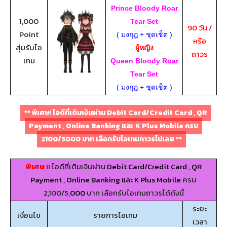
Prince Bloody Roar
1,000
Tear Set
90 วัน /
Point
( มงกุฎ + ชุดเช็ต )
หรือ
สุ่มรับไอ
ผู้หญิง
ถาวร
เทม
Queen Bloody Roar
Tear Set
( มงกุฎ + ชุดเช็ต )
** พิเศษ! ไอดีที่เติมเงินผ่าน
Debit Card/Credit Card , QR
Payment , Online Banking และ K Plus Mobile
ครบ
2100/5
000
บาท เลือกรับไอเทมถาวรไปเลย **
พิเศษ !!
ไอดีที่เติมเงินผ่าน
Debit Card/Credit Card , QR
Payment , Online Banking และ K Plus Mobile
ครบ
2,100/5,
000
บาท เลือกรับไอเทมถาวรได้ดังนี้
ระยะ
เงื่อนไข
รายการไอเทม
เวลา