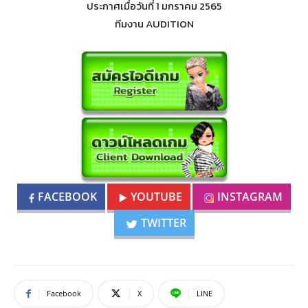
ประกาศเมื่อวันที่ 1 มกราคม 2565
ทีมงาน AUDITION
FACEBOOK
YOUTUBE
INSTAGRAM
TWITTER
Facebook
X
LINE