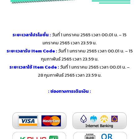
ระยะเวลาโปรโมชั่น :
วันที่ 1 มกราคม 2565 เวลา 00.01 น. – 15
มกราคม 2565 เวลา 23.59 น.
ระยะเวลารับ Item Code :
วันที่ 1 มกราคม 2565 เวลา 00.01 น. – 15
กุมภาพันธ์ 2565 เวลา 23.59 น.
ระยะเวลาใช้ Item Code :
วันที่ 1 มกราคม 2565 เวลา 00.01 น. –
28 กุมภาพันธ์ 2565 เวลา 23.59 น.
: ช่องทางการเติมเงิน :