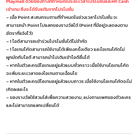
Playmall ด้วยช่องทางที่กำหนดในระยะเวลาโปรโมชั่นและหัก Cash
เข้าเกม ถึงจะได้รับแต้มจากโปรโมชั่น
– เมื่อ Point สะสมครบตามที่กำหนดในช่วงเวลาโปรโมชั่น จะ
สามารถนำ Point ไปแลกของรางวัลได้ (Point ที่มีอยู่จะลดลงตาม
อัตราที่แจ้งไว้)
– 1 ไอดีสามารถเข้าร่วมโปรโมชั่นได้ไม่จำกัด
– 1 ไอเทมโค้ดสามารถใช้งานได้เพียงครั้งเดียว และไอเทมโค้ดไม่
ผูกมัดกับไอดี สามารถนำไปเติมเข้าไอดีอื่นได้
– หากในตัวละครมีไอเทมอยู่แล้วแบบชั่วคราว เมื่อใช้งานไอเทมโค้ด
จะเพิ่มระยะเวลาของไอเทมตามเงื่อนไข
– หากในตัวละครมีไอเทมอยู่แล้วแบบถาวร เมื่อใช้งานไอเทมโค้ดจะไม่
เกิดผลอะไร
– ของรางวัลใช้สวมใส่เพื่อความสวยงาม, แบ่งตามเพศของตัวละคร
และไม่สามารถแลกเปลี่ยนได้