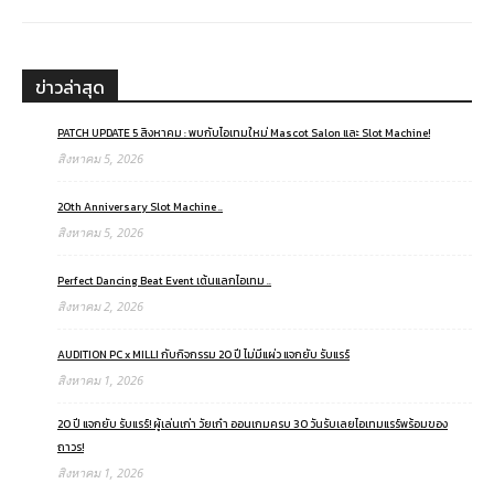
ข่าวล่าสุด
PATCH UPDATE 5 สิงหาคม : พบกับไอเทมใหม่ Mascot Salon และ Slot Machine!
สิงหาคม 5, 2026
20th Anniversary Slot Machine ..
สิงหาคม 5, 2026
Perfect Dancing Beat Event เต้นแลกไอเทม ..
สิงหาคม 2, 2026
AUDITION PC x MILLI กับกิจกรรม 20 ปี ไม่มีแผ่ว แจกยับ รับแรร์
สิงหาคม 1, 2026
20 ปี แจกยับ รับแรร์! ผู้เล่นเก่า วัยเก๋า ออนเกมครบ 30 วันรับเลยไอเทมแรร์พร้อมของ
ถาวร!
สิงหาคม 1, 2026