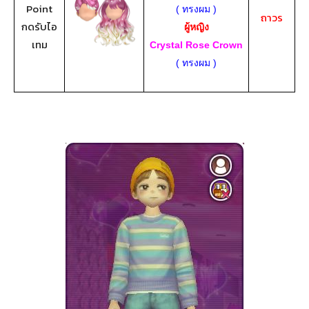
Point
( ทรงผม )
ถาวร
กดรับไอ
ผู้หญิง
เทม
Crystal Rose Crown
( ทรงผม )