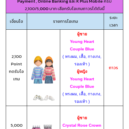
Payment , Online Banking และ K Plus Mobile
ครบ
2,100/5,
000
บาท เลือกรับไอเทมถาวรได้ดังนี้
ระยะ
เงื่อนไข
รายการไอเทม
เวลา
ผู้ชาย
Young Heart
Couple Blue
2,100
( ทรงผม, เสื้อ, กางเกง,
Point
รองเท้า )
ถาวร
กดรับไอ
ผู้หญิง
เทม
Young Heart
Couple Blue
( ทรงผม, เสื้อ, กางเกง,
รองเท้า )
ผู้ชาย
5,000
Crystal Rose Crown