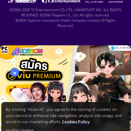
©2004-2005 T3 Entertainment CO.,LTD., HANBITSOFT INC. ALL RIGHTS
RESERVED. ©2006 Playpark Co., Ltd. All rights reserved.
©2006 Asphere Innovations Public Company Limited. All Rights
Reserved.
×
By clicking “Allow All”, you agree to the storing of cookies on
your device to enhance site navigation, analyze site usage, and
assist in our marketing efforts.
Cookies Policy
ภาษาไทย
/
English