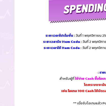
ระยะเวลาโปรโมชั่น
:
วันที่ 1 พฤศจิกายน 2
ระยะเวลารับ Item Code
:
วันที่ 2 พฤศจิก
ระยะเวลาใช้ Item Code
:
วันที่ 2 พฤศจิกา
: ราย
สำหรับผู้ที่
ใช้จ่าย Cash ซื้อไอ
โดยระบบจะนับย
เช่น ไอเทม 100 Cash ใช้บัตร
** เมื่อรับไอเทมแล้ว Po