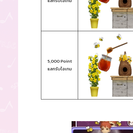
แลกรับไอเทม
5,000 Point
แลกรับไอเทม