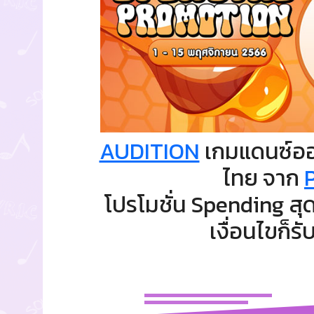
AUDITION
เกมแดนซ์ออน
ไทย จาก
โปรโมชั่น Spending สุด
เงื่อนไขก็ร