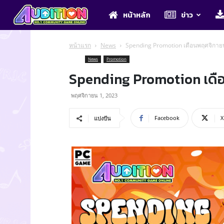
Audition
หน้าหลัก
ข่าว
หน้าแรก
News
Spending Promotion เดือนพฤศจิกายน
News
Promotion
Spending Promotion เดื
พฤศจิกายน 1, 2023
Facebook
X
แบ่งปัน