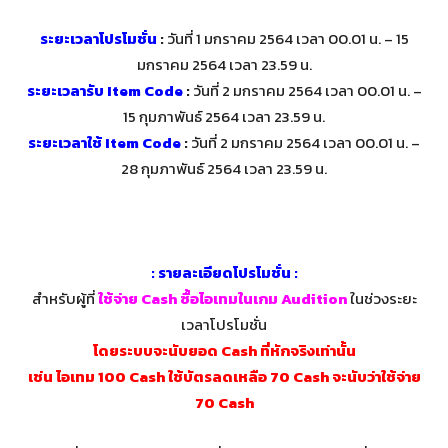
ระยะเวลาโปรโมชั่น
:
วันที่ 1 มกราคม 2564 เวลา 00.01 น. – 15
มกราคม 2564 เวลา 23.59 น.
ระยะเวลารับ Item Code
:
วันที่ 2 มกราคม 2564 เวลา 00.01 น. –
15 กุมภาพันธ์ 2564 เวลา 23.59 น.
ระยะเวลาใช้ Item Code
:
วันที่ 2 มกราคม 2564 เวลา 00.01 น. –
28 กุมภาพันธ์ 2564 เวลา 23.59 น.
: รายละเอียดโปรโมชั่น :
สำหรับผู้ที่
ใช้จ่าย Cash ซื้อไอเทมในเกม Audition
ในช่วงระยะ
เวลาโปรโมชั่น
โดยระบบจะนับยอด Cash ที่หักจริงเท่านั้น
เช่น ไอเทม 100 Cash ใช้บัตรลดเหลือ 70 Cash จะนับว่าใช้จ่าย
70 Cash