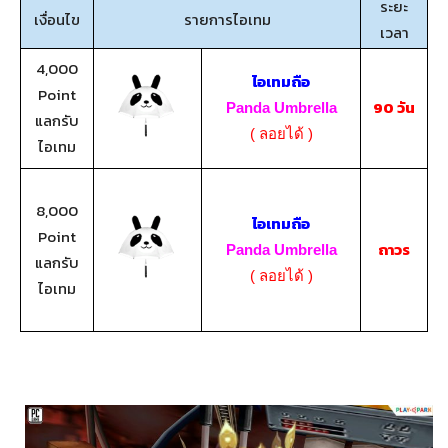
ระยะ
เงื่อนไข
รายการไอเทม
เวลา
4,000
ไอเทมถือ
Point
90 วัน
Panda Umbrella
แลกรับ
( ลอยได้ )
ไอเทม
8,000
ไอเทมถือ
Point
ถาวร
Panda Umbrella
แลกรับ
( ลอยได้ )
ไอเทม