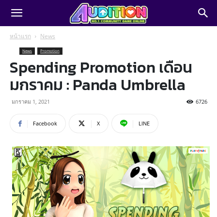
หน้าแรก
News
News
Promotion
Spending Promotion เดือน
มกราคม : Panda Umbrella
มกราคม 1, 2021
6726
Facebook
X
LINE