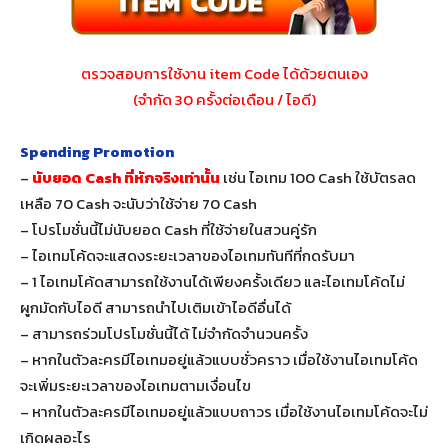
ตรวจสอบการใช้งาน item Code ได้ด้วยตนเอง
(จำกัด 30 ครั้งต่อเดือน / ไอดี)
Spending Promotion
–
นับยอด Cash ที่หักจริงเท่านั้น
เช่น ไอเทม 100 Cash ใช้บัตรลด
เหลือ 70 Cash จะนับว่าใช้จ่าย 70 Cash
– โปรโมชั่นนี้ไม่นับยอด Cash ที่ใช้จ่ายในสวนคู่รัก
– ไอเทมโค้ดจะแสดงระยะเวลาของไอเทมทันทีที่กดรับมา
– 1 ไอเทมโค้ดสามารถใช้งานได้เพียงครั้งเดียว และไอเทมโค้ดไม่
ผูกมัดกับไอดี สามารถนำไปเติมเข้าไอดีอื่นได้
– สามารถร่วมโปรโมชั่นนี้ได้ ไม่จำกัดจำนวนครั้ง
– หากในตัวละครมีไอเทมอยู่แล้วแบบชั่วคราว เมื่อใช้งานไอเทมโค้ด
จะเพิ่มระยะเวลาของไอเทมตามเงื่อนไข
– หากในตัวละครมีไอเทมอยู่แล้วแบบถาวร เมื่อใช้งานไอเทมโค้ดจะไม่
เกิดผลอะไร