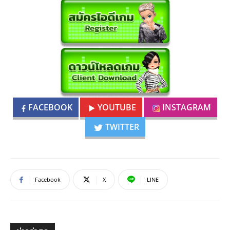
FACEBOOK
YOUTUBE
INSTAGRAM
TWITTER
Facebook
X
LINE