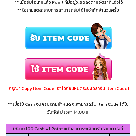
** เมื่อรับไอเทมแล้ว Point ที่มีอยู่จะลดลงตามอัตราที่แจ้งไว้
** ไอเทมแต่ละรายการสามารถรับได้ไม่จำกัดจำนวนครั้ง
(กรุณา Copy Item Code เอาไว้ก่อนหมดระยะเวลารับ Item Code)
** เมื่อใช้ Cash จนครบตามกำหนด จะสามารถรับ Item Code ได้ใน
วันถัดไป เวลา 14.00 น.
ใช้จ่าย 100 Cash = 1 Point แต้มสามารถเลือกรับไอเทม ดังนี้