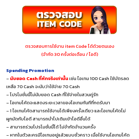
ตรวจสอบการใช้งาน item Code ได้ด้วยตนเอง
(จำกัด 30 ครั้งต่อเดือน / ไอดี)
Spending Promotion
–
นับยอด Cash ที่หักจริงเท่านั้น
เช่น ไอเทม 100 Cash ใช้บัตรลด
เหลือ 70 Cash จะนับว่าใช้จ่าย 70 Cash
– โปรโมชั่นนี้ไม่นับยอด Cash ที่ใช้จ่ายในสวนคู่รัก
– ไอเทมโค้ดจะแสดงระยะเวลาของไอเทมทันทีที่กดรับมา
– 1 ไอเทมโค้ดสามารถใช้งานได้เพียงครั้งเดียว และไอเทมโค้ดไม่
ผูกมัดกับไอดี สามารถนำไปเติมเข้าไอดีอื่นได้
– สามารถร่วมโปรโมชั่นนี้ได้ ไม่จำกัดจำนวนครั้ง
– หากในตัวละครมีไอเทมอยู่แล้วแบบชั่วคราว เมื่อใช้งานไอเทมโค้ด