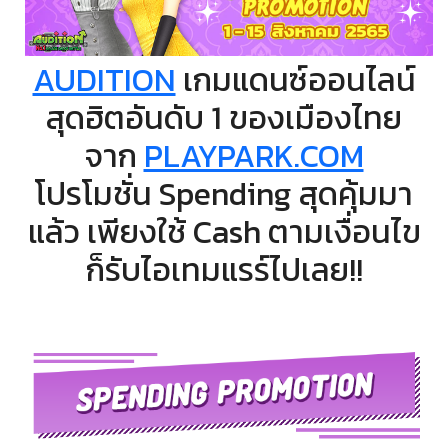
AUDITION
เกมแดนซ์ออนไลน์
สุดฮิตอันดับ 1 ของเมืองไทย
จาก
PLAYPARK.COM
โปรโมชั่น Spending สุดคุ้มมา
แล้ว เพียงใช้ Cash ตามเงื่อนไข
ก็รับไอเทมแรร์ไปเลย!!