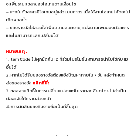
จะเพิ่มระยะเวลาของไอเทมตามเงื่อนไข
– หากในตัวละครมีไอเทมอยู่แล้วแบบถาวร เมื่อใช้งานไอเทมโค้ดจะไม่
เกิดผลอะไร
– ของรางวัลใช้สวมใส่เพื่อความสวยงาม, แบ่งตามเพศของตัวละคร
และไม่สามารถแลกเปลี่ยนได้
หมายเหตุ :
1. Item Code ไม่ผูกมัดกับ ID ที่ร่วมโปรโมชั่น สามารถนำไปใช้กับ ID
อื่นได้
2. หากไม่ได้รับของรางวัลต้องแจ้งปัญหาภายใน 7 วัน หลังกำหนด
ส่งของรางวัล
คลิกที่นี่!
3. ขอสงวนสิทธิ์ในการเปลี่ยนแปลงแก้ไขรายละเอียดโดยไม่จำเป็น
ต้องแจ้งให้ทราบล่วงหน้า
4. การตัดสินของทีมงานถือเป็นที่สิ้นสุด