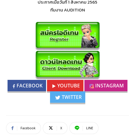
ประกาศเมื่อวันที่ 1 สิงหาคม 2565
ทีมงาน AUDITION
FACEBOOK
YOUTUBE
INSTAGRAM
TWITTER
Facebook
X
LINE