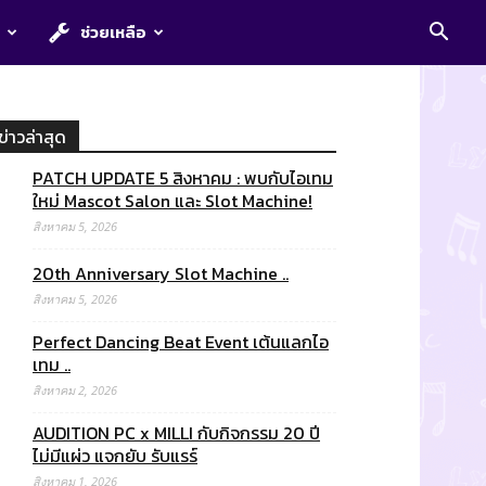
E
ช่วยเหลือ
ข่าวล่าสุด
PATCH UPDATE 5 สิงหาคม : พบกับไอเทม
ใหม่ Mascot Salon และ Slot Machine!
สิงหาคม 5, 2026
20th Anniversary Slot Machine ..
สิงหาคม 5, 2026
Perfect Dancing Beat Event เต้นแลกไอ
เทม ..
สิงหาคม 2, 2026
AUDITION PC x MILLI กับกิจกรรม 20 ปี
ไม่มีแผ่ว แจกยับ รับแรร์
สิงหาคม 1, 2026