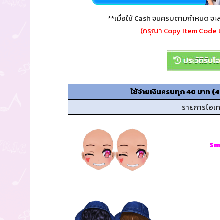
**เมื่อใช้ Cash จนครบตามกำหนด จะส
(กรุณา Copy Item Code เ
ใช้จ่ายเงินครบทุก 40 บาท (40
รายการไอเ
Sm