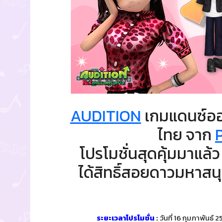
AUDITION
เกมแดนซ์ออน
ไทย จาก
โปรโมชั่นสุดคุ้มมาแล้
ได้สิทธิ์สอยดาวมหาสนุก
ระยะเวลาโปรโมชั่น
:
วันที่ 16 กุมภาพันธ์