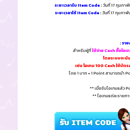
ระยะเวลารับ Item Code
:
วันที่ 17 กุมภา
ระยะเวลาใช้ Item Code
:
วันที่ 17 กุมภา
: ราย
สำหรับผู้ที่
ใช้จ่าย Cash ซื้อไอ
โดยระบบจะนับย
เช่น ไอเทม 100 Cash ใช้บัตร
โดย 1 บาท = 1 Point สามารถนำ Po
** เมื่อรับไอเทมแล้ว Po
** ไอเทมแต่ละรายกา