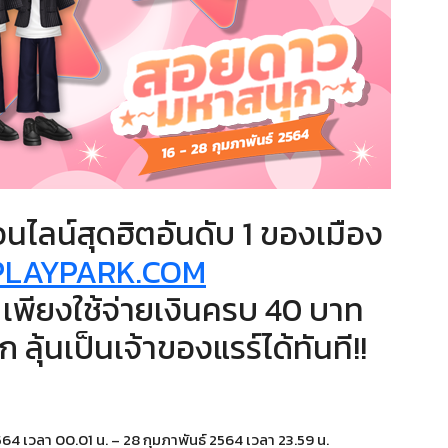
ไลน์สุดฮิตอันดับ 1 ของเมือง
PLAYPARK.COM
ว เพียงใช้จ่ายเงินครบ 40 บาท
 ลุ้นเป็นเจ้าของแรร์ได้ทันที!!
 2564 เวลา 00.01 น. – 28 กุมภาพันธ์ 2564 เวลา 23.59 น.