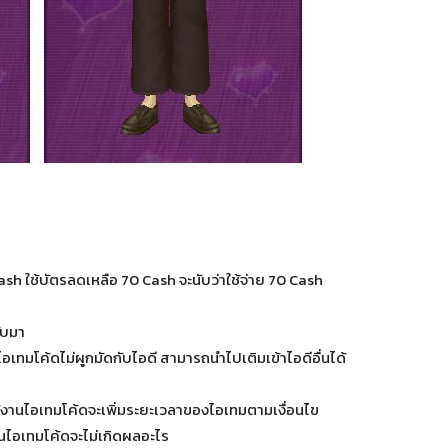
ash ใช้บัตรลดเหลือ 70 Cash จะนับว่าใช้จ่าย 70 Cash
ับมา
อเทมโค้ดไม่ผูกมัดกับไอดี สามารถนำไปเติมเข้าไอดีอื่นได้
ใช้งานไอเทมโค้ดจะเพิ่มระยะเวลาของไอเทมตามเงื่อนไข
านไอเทมโค้ดจะไม่เกิดผลอะไร