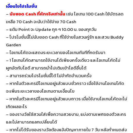
เงื่อนไขโปรโมชั่น
–
นับยอด Cash ที่หักจริงเท่านั้น
เช่น ไอเทม 100 Cash ใช้บัตรลด
เหลือ 70 Cash จะนับว่าใช้จ่าย 70 Cash
– แต้ม Point จะ Update ทุก ๆ 10.00 น. ของทุกวัน
– โปรโมชั่นนี้ไม่นับยอด Cash ที่ใช้จ่ายในสวนคู่รัก และสวน Buddy
Garden
– ไอเทมโค้ดจะแสดงระยะเวลาของไอเทมทันทีที่กดรับมา
– 1 ไอเทมโค้ดสามารถใช้งานได้เพียงครั้งเดียว และไอเทมโค้ดไม่
ผูกมัดกับไอดี สามารถนำไปเติมเข้าไอดีอื่นได้
– สามารถร่วมโปรโมชั่นนี้ได้ ไม่จำกัดจำนวนครั้ง
– หากในตัวละครมีไอเทมอยู่แล้วแบบชั่วคราว เมื่อใช้งานไอเทมโค้ด
จะเพิ่มระยะเวลาของไอเทมตามเงื่อนไข
– หากในตัวละครมีไอเทมอยู่แล้วแบบถาวร เมื่อใช้งานไอเทมโค้ดจะไม่
เกิดผลอะไร
– ของรางวัลใช้สวมใส่เพื่อความสวยงาม, แบ่งตามเพศของตัวละคร
และไม่สามารถแลกเปลี่ยนได้
– หากไม่ได้รับของรางวัลต้องแจ้งปัญหาภายใน 7 วัน หลังกำหนดส่ง