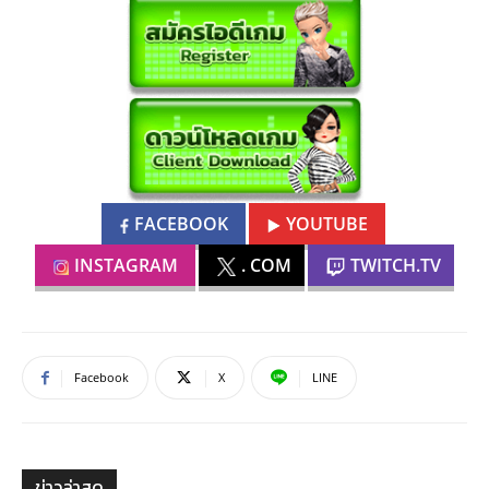
FACEBOOK
YOUTUBE
INSTAGRAM
. COM
TWITCH.TV
Facebook
X
LINE
ข่าวล่าสุด