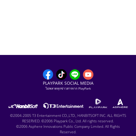
PLAYPARK SOCIAL MEDIA
ไม่พลาดทุกข่าวสารจาก PlayPark
©2004-2005 T3 Entertainment CO.,LTD., HANBITSOFT INC. ALL RIGHTS
RESERVED. ©2006 Playpark Co., Ltd. All rights reserved.
©2006 Asphere Innovations Public Company Limited. All Rights
Reserved.