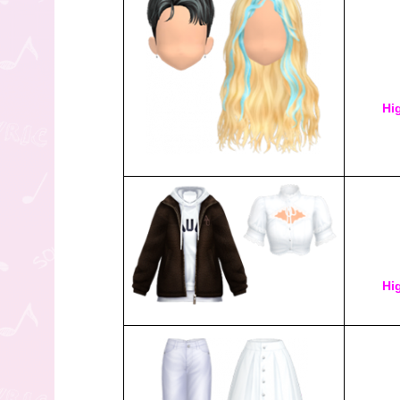
Hi
Hi