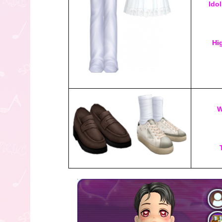
Ido
Hi
W