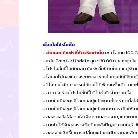
เงื่อนไขโปรโมชั่น
–
นับยอด Cash ที่หักจริงเท่านั้น
เช่น ไอเทม 100 C
– แต้ม Point จะ Update ทุก ๆ 10.00 น. ของทุกวัน
– โปรโมชั่นนี้ไม่นับยอด Cash ที่ใช้จ่ายในสวนคู่ร
– ไอเทมโค้ดจะแสดงระยะเวลาของไอเทมทันทีที่กดร
– 1 ไอเทมโค้ดสามารถใช้งานได้เพียงครั้งเดียว และไ
– สามารถร่วมโปรโมชั่นนี้ได้ ไม่จำกัดจำนวนครั้ง
– หากในตัวละครมีไอเทมอยู่แล้วแบบชั่วคราว เมื่อ
– หากในตัวละครมีไอเทมอยู่แล้วแบบถาวร เมื่อใช้ง
– ของรางวัลใช้สวมใส่เพื่อความสวยงาม, แบ่งตาม
– หากไม่ได้รับของรางวัลต้องแจ้งปัญหาภายใน 7 
– ขอสงวนสิทธิ์ในการเปลี่ยนแปลงแก้ไขรายละเอียด