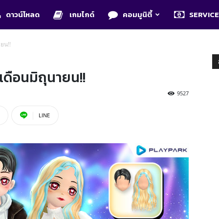
ดาวน์โหลด
เกมไกด์
คอมมูนิตี้
SERVIC
ยน!!
ดือนมิถุนายน!!
9527
LINE