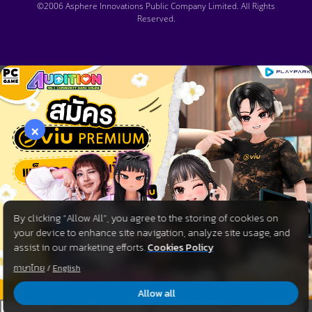
©2006 Asphere Innovations Public Company Limited. All Rights
Reserved.
×
By clicking “Allow All”, you agree to the storing of cookies on
your device to enhance site navigation, analyze site usage, and
assist in our marketing efforts.
Cookies Policy
ภาษาไทย
/
English
Allow all