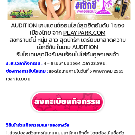
AUDITION
เกมแดนซ์ออนไลน์สุดฮิตอันดับ 1 ของ
เมืองไทย จาก
PLAYPARK.COM
สงกรานต์นี้ หนุ่ม สาว สุดน่ารัก เตรียมมาสาดความ
เซ็กซี่กัน ในเกม AUDITION
รับไอเทมสุดปังรับลมร้อนไปใส่กันคูลๆเลยจ้า
ระยะเวลากิจกรรม :
4 – 8 เมษายน 2564 เวลา 23.59 น.
ช่องทางการรับไอเทม :
แอดไอเทมภายในวันที่ 5 พฤษภาคม 2565
เวลา 18.00 น.
วิธีเข้าร่วมกิจกรรมและของรางวัล
1. ส่งรูปของตัวละครในเกม แบบน่ารักๆ เซ็กซี่ๆ โดยต้องเห็นชื่อตัว