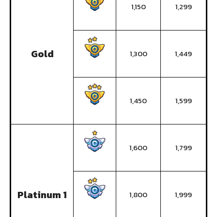
1,150
1,299
Gold
1,300
1,449
1,450
1,599
1,600
1,799
Platinum 1
1,800
1,999