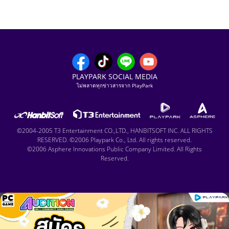
PLAYPARK SOCIAL MEDIA
ไม่พลาดทุกข่าวสารจาก PlayPark
©2004-2005 T3 Entertainment CO.,LTD., HANBITSOFT INC. ALL RIGHTS
RESERVED. ©2006 Playpark Co., Ltd. All rights reserved.
©2006 Asphere Innovations Public Company Limited. All Rights
Reserved.