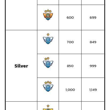
600
699
700
849
Silver
850
999
1,000
1,149