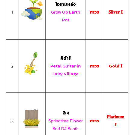
ไอเทมหลัง
1
Grow Up Earth
ถาวร
𝐒𝐢𝐥𝐯𝐞𝐫 𝐈
Pot
กีต้าร์
2
Petal Guitar in
ถาวร
Gold 𝐈
Fairy Village
ดีเจ
𝐏𝐥𝐚𝐭𝐢𝐧𝐮𝐦
2
ถาวร
Springtime Flower
𝐈
Bed DJ Booth