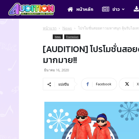
Audition
หน้าหลัก
ข่าว
หน้าแรก
News
โปรโมชั่นสอยดาวมหาสนุก ลุ้นรับไอเ
News
Promotion
[AUDITION] โปรโมชั่นสอยด
มากมาย!!
มีนาคม 16, 2020
Facebook
X
แบ่งปัน