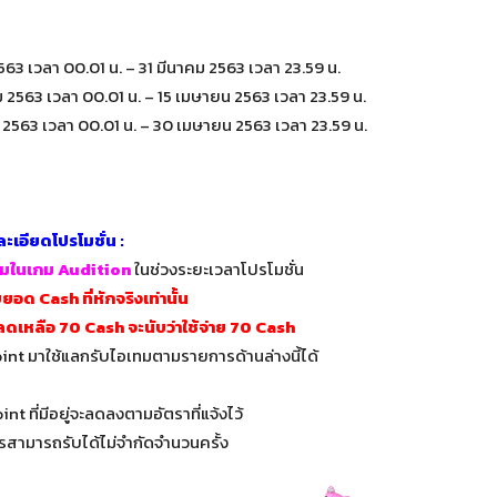
2563 เวลา 00.01 น. – 31 มีนาคม 2563 เวลา 23.59 น.
คม 2563 เวลา 00.01 น. – 15 เมษายน 2563 เวลา 23.59 น.
คม 2563 เวลา 00.01 น. – 30 เมษายน 2563 เวลา 23.59 น.
ละเอียดโปรโมชั่น :
เทมในเกม Audition
ในช่วงระยะเวลาโปรโมชั่น
อด Cash ที่หักจริงเท่านั้น
ลดเหลือ 70 Cash จะนับว่าใช้จ่าย 70 Cash
int มาใช้แลกรับไอเทมตามรายการด้านล่างนี้ได้
int ที่มีอยู่จะลดลงตามอัตราที่แจ้งไว้
รสามารถรับได้ไม่จำกัดจำนวนครั้ง