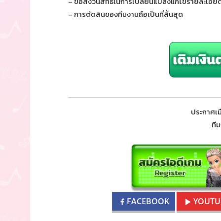
– ขอสงวนสิทธิ์ในการเปลี่ยนแปลงแก้ไขรายละเอียด
– การตัดสินของทีมงานถือเป็นที่สิ้นสุด
ประกาศเมื
ที
FACEBOOK
YOUTU