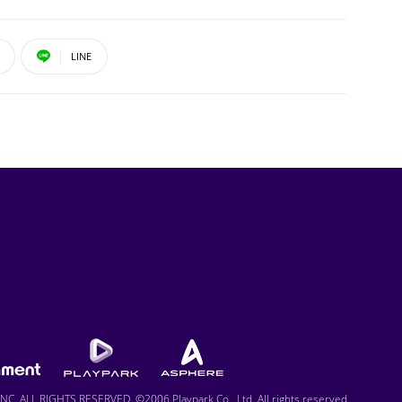
LINE
C. ALL RIGHTS RESERVED. ©2006 Playpark Co., Ltd. All rights reserved.