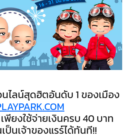
ไลน์สุดฮิตอันดับ 1 ของเมือง
PLAYPARK.COM
ว เพียงใช้จ่ายเงินครบ 40 บาท
นเป็นเจ้าของแรร์ได้ทันที!!