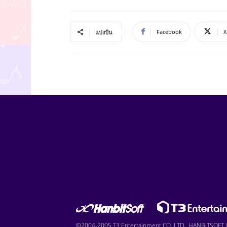
Facebook
X
แบ่งปัน
©2004-2005 T3 Entertainment CO.,LTD., HANBITSOFT IN