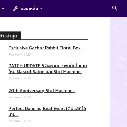
E
ช่วยเหลือ
ข่าวล่าสุด
Exclusive Gacha : Rabbit Floral Box
สิงหาคม 7, 2026
PATCH UPDATE 5 สิงหาคม : พบกับไอเทม
ใหม่ Mascot Salon และ Slot Machine!
สิงหาคม 5, 2026
20th Anniversary Slot Machine ..
สิงหาคม 5, 2026
Perfect Dancing Beat Event เต้นแลกไอ
เทม ..
สิงหาคม 2, 2026