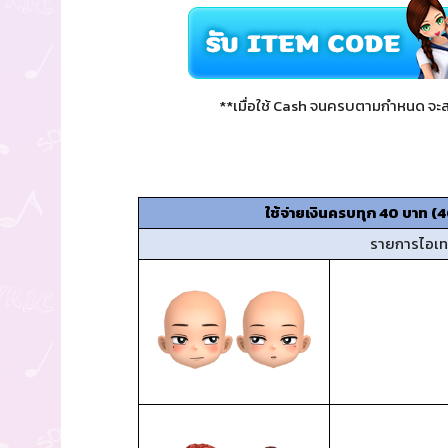
**เมื่อใช้ Cash จนครบตามกำหนด จะส
ใช้จ่ายเงินครบทุก 40 บาท (40
รายการไอเ